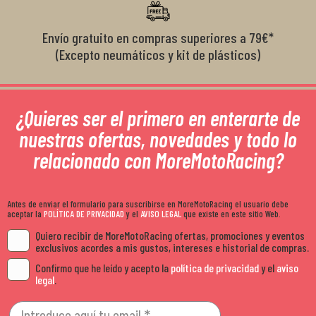
Envío gratuito en compras superiores a 79€*
(Excepto neumáticos y kit de plásticos)
¿Quieres ser el primero en enterarte de
nuestras ofertas, novedades y todo lo
relacionado con MoreMotoRacing?
Antes de enviar el formulario para suscribirse en MoreMotoRacing el usuario debe
aceptar la
POLÍTICA DE PRIVACIDAD
y el
AVISO LEGAL
que existe en este sitio Web.
Quiero recibir de MoreMotoRacing ofertas, promociones y eventos
exclusivos acordes a mis gustos, intereses e historial de compras.
Confirmo que he leído y acepto la
política de privacidad
y el
aviso
legal
.