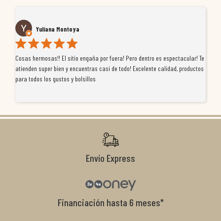
Yuliana Montoya
Cosas hermosas!! El sitio engaña por fuera! Pero dentro es espectacular! Te
Tu
atienden super bien y encuentras casi de todo! Excelente calidad, productos
de
para todos los gustos y bolsillos
pr
re
ti
co
r
Envío Express
Financiación hasta 6 meses*