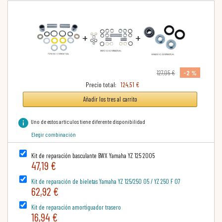
+
+
-2 %
127,05 €
Precio total:
124,51 €
Añadir los tres al carrito
info
Uno de estos artículos tiene diferente disponibilidad
Elegir combinación
Kit de reparación basculante BWX Yamaha YZ 125 2005
47,19 €
Kit de reparación de bieletas Yamaha YZ 125/250 05 / YZ 250 F 07
62,92 €
Kit de reparación amortiguador trasero
16,94 €