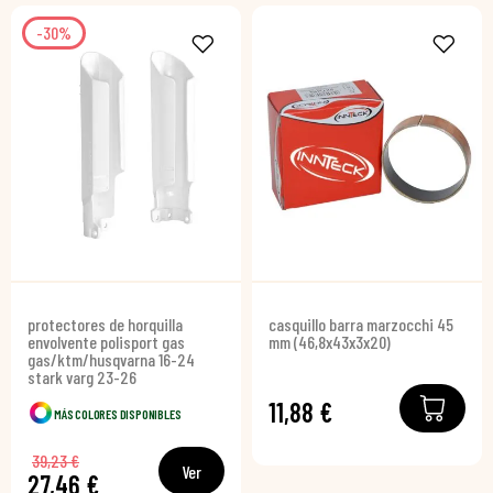
-30%
protectores de horquilla
casquillo barra marzocchi 45
envolvente polisport gas
mm (46,8x43x3x20)
gas/ktm/husqvarna 16-24
stark varg 23-26
11,88 €
MÁS COLORES DISPONIBLES
39,23 €
Ver
27,46 €