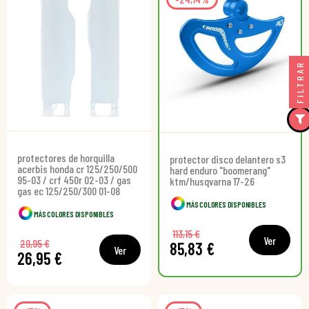
FILTRAR
protectores de horquilla
protector disco delantero s3
acerbis honda cr 125/250/500
hard enduro "boomerang"
95-03 / crf 450r 02-03 / gas
ktm/husqvarna 17-26
gas ec 125/250/300 01-08
MÁS COLORES DISPONIBLES
MÁS COLORES DISPONIBLES
113,15 €
Ver
29,95 €
85,83 €
Ver
26,95 €