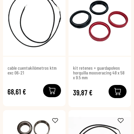
cable cuentakilómetros ktm
kit retenes + guardapolvos
exc 06-21
horquilla mooseracing 48 x 58
x 9.5 mm
68,61 €
39,87 €