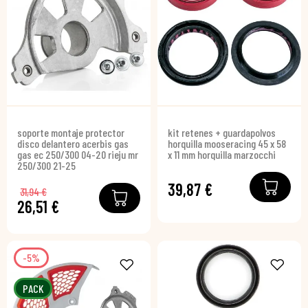
soporte montaje protector
kit retenes + guardapolvos
disco delantero acerbis gas
horquilla mooseracing 45 x 58
gas ec 250/300 04-20 rieju mr
x 11 mm horquilla marzocchi
250/300 21-25
39,87 €
31,94 €
26,51 €
-5%
PACK