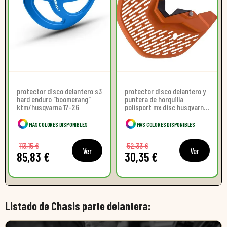
protector disco delantero s3
protector disco delantero y
hard enduro "boomerang"
puntera de horquilla
ktm/husqvarna 17-26
polisport mx disc husqvarna
16-23 / ktm 16-23 / gas gas
21-23
MÁS COLORES DISPONIBLES
MÁS COLORES DISPONIBLES
113,15 €
52,33 €
Ver
Ver
85,83 €
30,35 €
Listado de Chasis parte delantera: