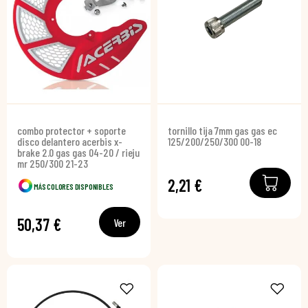
combo protector + soporte
tornillo tija 7mm gas gas ec
disco delantero acerbis x-
125/200/250/300 00-18
brake 2.0 gas gas 04-20 / rieju
mr 250/300 21-23
2,21 €
MÁS COLORES DISPONIBLES
50,37 €
Ver