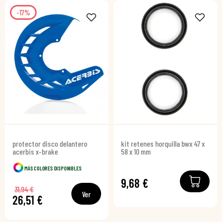
-17%
protector disco delantero
kit retenes horquilla bwx 47 x
acerbis x-brake
58 x 10 mm
MÁS COLORES DISPONIBLES
9,68 €
31,94 €
Ver
26,51 €