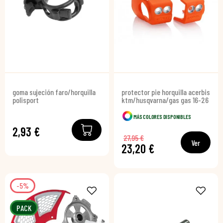
goma sujeción faro/horquilla
protector pie horquilla acerbis
polisport
ktm/husqvarna/gas gas 16-26
MÁS COLORES DISPONIBLES
2,93 €
27,95 €
Ver
23,20 €
-5%
PACK