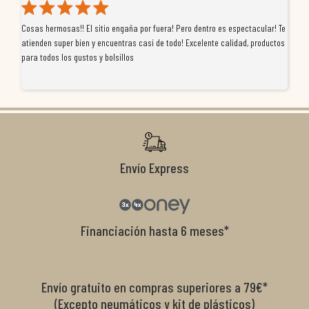
 dentro es espectacular! Te
Tuve un pequeño inconveniente con un producto que compr
xcelente calidad, productos
de MoremotoRacing se ha portado de diez. Me atendieron
profesionalidad, se preocuparon por buscar una solución 
resolvieron el problema de forma rápida y satisfactoria. 
tiendas que realmente se implican con el cliente, y me o
condiciones de garantía que no me la igualaron en otros 
recomendables.
Envío Express
Financiación hasta 6 meses*
Envío gratuito en compras superiores a 79€*
(Excepto neumáticos y kit de plásticos)