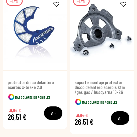
-17%
-17%
protector disco delantero
soporte montaje protector
acerbis x-brake 2.0
disco delantero acerbis ktm
/gas gas / husqvarna 16-26
MÁS COLORES DISPONIBLES
MÁS COLORES DISPONIBLES
31,94 €
Ver
31,94 €
26,51 €
Ver
26,51 €