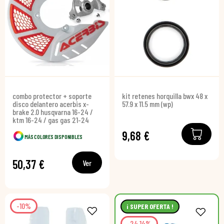
combo protector + soporte
kit retenes horquilla bwx 48 x
disco delantero acerbis x-
57.9 x 11.5 mm (wp)
brake 2.0 husqvarna 16-24 /
ktm 16-24 / gas gas 21-24
9,68 €
MÁS COLORES DISPONIBLES
50,37 €
Ver
-10%
¡ SUPER OFERTA !
-24,14%