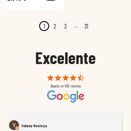
…
1
2
3
31
Excelente
Basado en
982
reseñas
José pascual Valera navarro