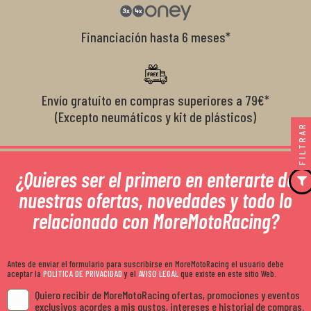
Financiación hasta 6 meses*
Envío gratuito en compras superiores a 79€*
(Excepto neumáticos y kit de plásticos)
FILTRAR
¿Quieres ser el primero en enterarte de
nuestras ofertas, novedades y todo lo
relacionado con MoreMotoRacing?
Antes de enviar el formulario para suscribirse en MoreMotoRacing el usuario debe
aceptar la
POLÍTICA DE PRIVACIDAD
y el
AVISO LEGAL
que existe en este sitio Web.
Quiero recibir de MoreMotoRacing ofertas, promociones y eventos
exclusivos acordes a mis gustos, intereses e historial de compras.