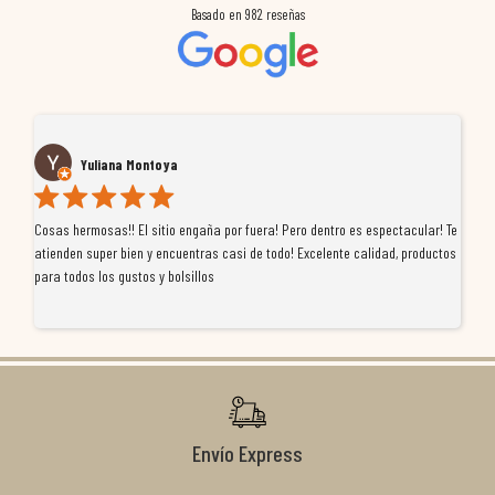
Basado en
982
reseñas
Yuliana Montoya
Cosas hermosas!! El sitio engaña por fuera! Pero dentro es espectacular! Te
Tu
atienden super bien y encuentras casi de todo! Excelente calidad, productos
de
para todos los gustos y bolsillos
pr
re
ti
co
r
Envío Express