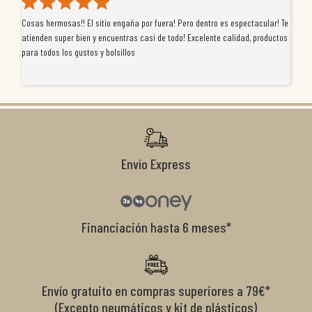
Cosas hermosas!! El sitio engaña por fuera! Pero dentro es espectacular! Te
Tu
atienden super bien y encuentras casi de todo! Excelente calidad, productos
de
para todos los gustos y bolsillos
pr
re
ti
co
r
Envío Express
Financiación hasta 6 meses*
Envío gratuito en compras superiores a 79€*
(Excepto neumáticos y kit de plásticos)