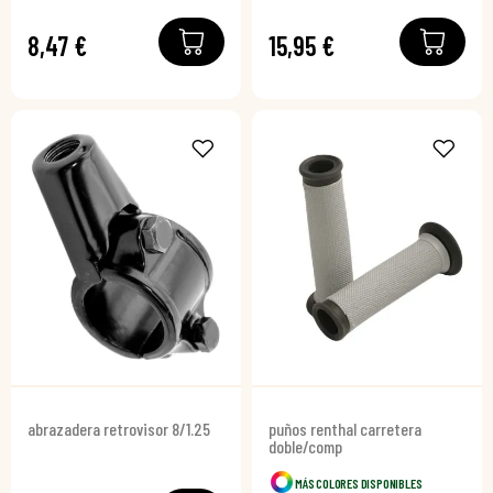
8,47 €
15,95 €
abrazadera retrovisor 8/1.25
puños renthal carretera
doble/comp
MÁS COLORES DISPONIBLES