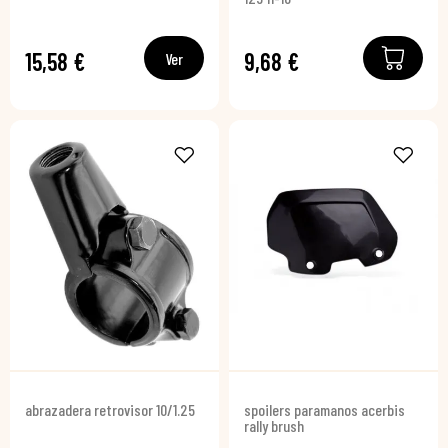
15,58 €
9,68 €
Ver
abrazadera retrovisor 10/1.25
spoilers paramanos acerbis
rally brush