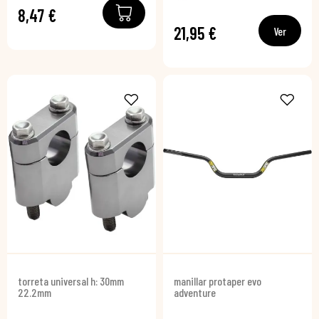
8,47 €
21,95 €
Ver
torreta universal h: 30mm
manillar protaper evo
22.2mm
adventure