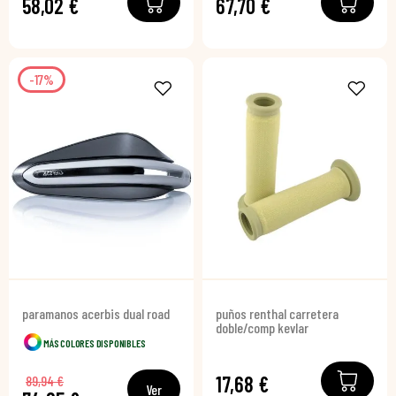
58,02 €
67,70 €
-17%
paramanos acerbis dual road
puños renthal carretera
doble/comp kevlar
MÁS COLORES DISPONIBLES
17,68 €
89,94 €
Ver