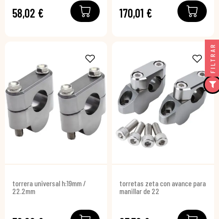
58,02 €
170,01 €
FILTRAR
torrera universal h:19mm /
torretas zeta con avance para
22.2mm
manillar de 22