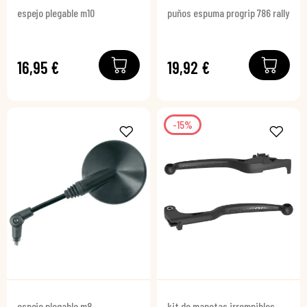
espejo plegable m10
puños espuma progrip 786 rally
16,95 €
19,92 €
-15%
espejo plegable m8
kit de manetas irrompibles