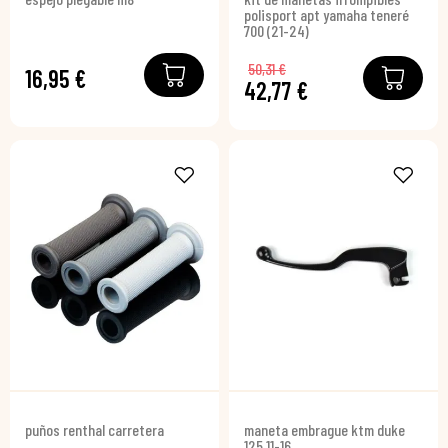
polisport apt yamaha teneré
700 (21-24)
50,31 €
16,95 €
42,77 €
puños renthal carretera
maneta embrague ktm duke
125 11-16