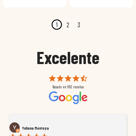
1
2
3
Excelente
Basado en
982
reseñas
Yuliana Montoya