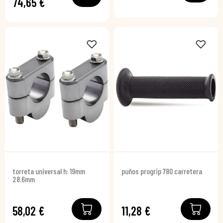
74,65 €
torreta universal h: 19mm
puños progrip 780 carretera
28.6mm
58,02 €
11,28 €