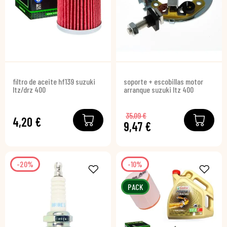
filtro de aceite hf139 suzuki
soporte + escobillas motor
ltz/drz 400
arranque suzuki ltz 400
35,09 €
4,20 €
9,47 €
-20%
-10%
PACK