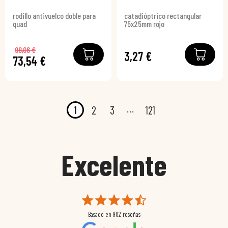
rodillo antivuelco doble para
catadióptrico rectangular
quad
75x25mm rojo
98,06 €
3,27 €
73,54 €
…
1
2
3
121
Excelente
Basado en
982
reseñas