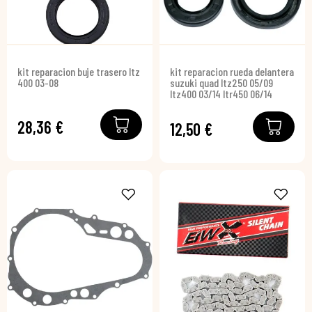
kit reparacion buje trasero ltz
kit reparacion rueda delantera
400 03-08
suzuki quad ltz250 05/09
ltz400 03/14 ltr450 06/14
28,36 €
12,50 €