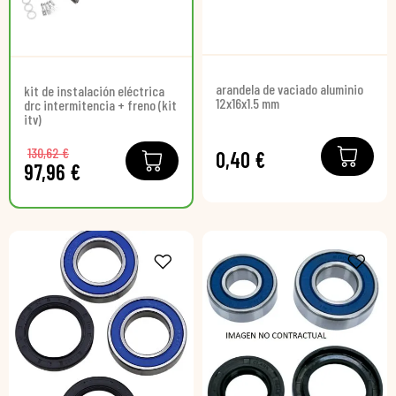
arandela de vaciado aluminio
kit de instalación eléctrica
12x16x1.5 mm
drc intermitencia + freno (kit
itv)
130,62 €
0,40 €
97,96 €