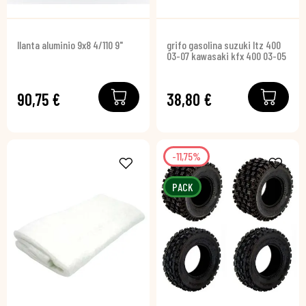
llanta aluminio 9x8 4/110 9"
grifo gasolina suzuki ltz 400
03-07 kawasaki kfx 400 03-05
90,75 €
38,80 €
-11,75%
PACK