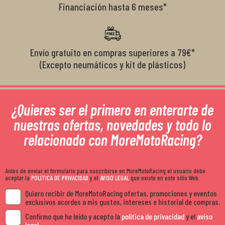
Financiación hasta 6 meses*
Envío gratuito en compras superiores a 79€*
(Excepto neumáticos y kit de plásticos)
¿Quieres ser el primero en enterarte de
nuestras ofertas, novedades y todo lo
relacionado con MoreMotoRacing?
Antes de enviar el formulario para suscribirse en MoreMotoRacing el usuario debe
aceptar la
POLÍTICA DE PRIVACIDAD
y el
AVISO LEGAL
que existe en este sitio Web.
Quiero recibir de MoreMotoRacing ofertas, promociones y eventos
exclusivos acordes a mis gustos, intereses e historial de compras.
Confirmo que he leído y acepto la
política de privacidad
y el
aviso
legal
.