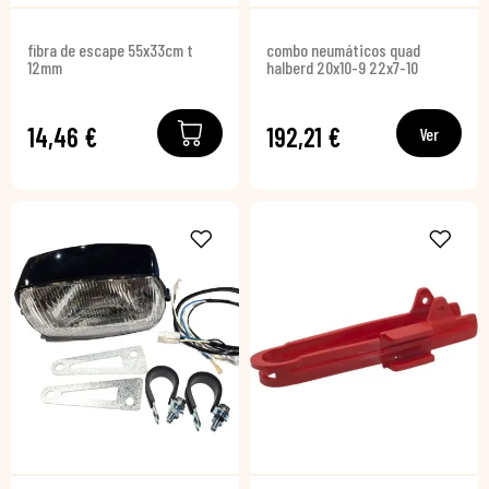
fibra de escape 55x33cm t
combo neumáticos quad
12mm
halberd 20x10-9 22x7-10
14,46 €
192,21 €
Ver