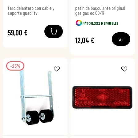
faro delantero con cable y
patín de basculante original
soporte quad itv
gas gas ec 00-17
MÁS COLORES DISPONIBLES
59,00 €
12,04 €
Ver
-25%