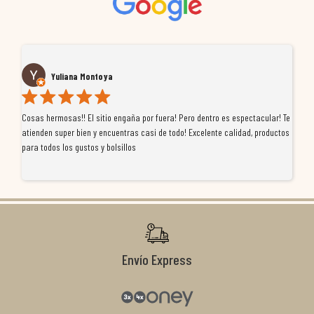
Yuliana Montoya
Cosas hermosas!! El sitio engaña por fuera! Pero dentro es espectacular! Te
Tu
atienden super bien y encuentras casi de todo! Excelente calidad, productos
de
para todos los gustos y bolsillos
pr
re
ti
co
r
Envío Express