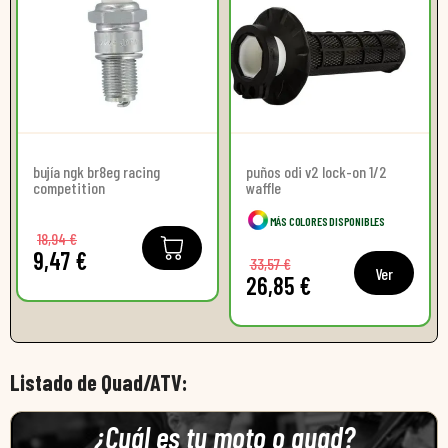
bujía ngk br8eg racing
puños odi v2 lock-on 1/2
competition
waffle
MÁS COLORES DISPONIBLES
18,94 €
9,47 €
33,57 €
Ver
26,85 €
Listado de Quad/ATV:
¿Cuál es tu moto o quad?