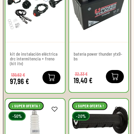
kit de instalación eléctrica
batería power thunder ytx9-
drc intermitencia + freno
bs
(kit itv)
32,33 €
130,62 €
19,40 €
97,96 €
¡ SUPER OFERTA !
¡ SUPER OFERTA !
-50%
-20%