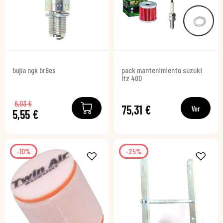
bujía ngk br8es
pack mantenimiento suzuki
ltz 400
6,93 €
75,31 €
Ver
5,55 €
-10%
-25%