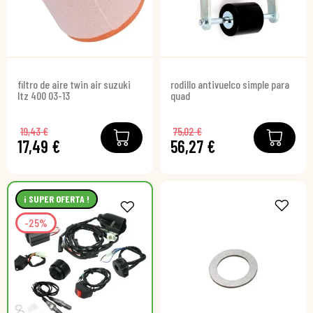
filtro de aire twin air suzuki
rodillo antivuelco simple para
ltz 400 03-13
quad
19,43 €
75,02 €
17,49 €
56,27 €
¡ SUPER OFERTA !
-25%