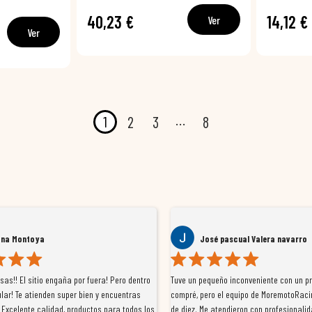
40,23 €
14,12 €
Ver
Ver
…
1
2
3
8
ana Montoya
José pascual Valera navarro
as!! El sitio engaña por fuera! Pero dentro
Tuve un pequeño inconveniente con un p
lar! Te atienden super bien y encuentras
compré, pero el equipo de MoremotoRaci
 Excelente calidad, productos para todos los
de diez. Me atendieron con profesionalid