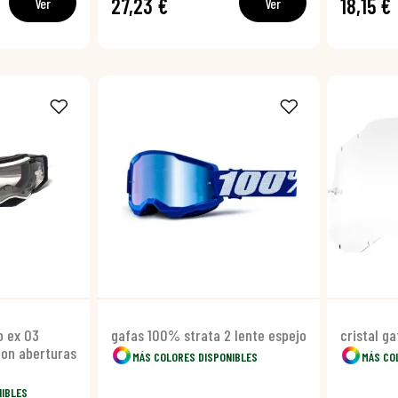
27,23 €
18,15 €
Ver
Ver
o ex 03
gafas 100% strata 2 lente espejo
cristal g
con aberturas
MÁS COLORES DISPONIBLES
MÁS CO
NIBLES