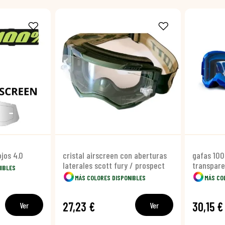
jos 4.0
cristal airscreen con aberturas
gafas 100
laterales scott fury / prospect
transpar
NIBLES
MÁS COLORES DISPONIBLES
MÁS CO
27,23 €
30,15 €
Ver
Ver