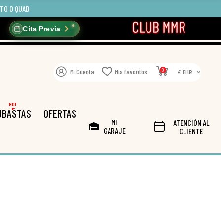
OTO O QUAD
Cita Previa
0
Mi Cuenta
Mis favoritos
€ EUR
HOT
UBASTAS
OFERTAS
MI
ATENCIÓN AL
GARAJE
CLIENTE