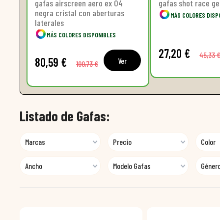
gafas airscreen aero ex 04
gafas shot race gea
negra cristal con aberturas
MÁS COLORES DISP
laterales
MÁS COLORES DISPONIBLES
27,20 €
45,33 
80,59 €
Ver
100,73 €
Listado de Gafas:
Marcas
Precio
Color
Ancho
Modelo Gafas
Géner