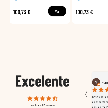
100,73 €
100,73 €
Ver
Excelente
Susana García Luis
Yuli
〈
 que
Magnífica atención al cliente. Tuvimos un pequeño
Cosas hermos
mpleados
retraso en el pedido y desde el minuto uno se
es espectacu
Basado en
982
reseñas
a
preocuparon por ayudarnos en todo. Gracias a Sergio,
casi de todo!