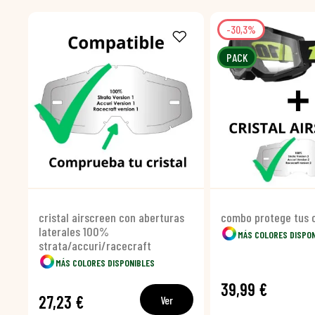
-30,3%
PACK
cristal airscreen con aberturas
combo protege tus o
laterales 100%
MÁS COLORES DISPO
strata/accuri/racecraft
MÁS COLORES DISPONIBLES
39,99 €
27,23 €
Ver