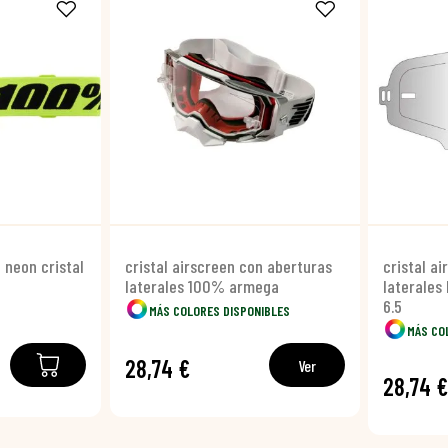
 neon cristal
cristal airscreen con aberturas
cristal a
laterales 100% armega
laterales 
6.5
MÁS COLORES DISPONIBLES
MÁS CO
28,74 €
Ver
28,74 