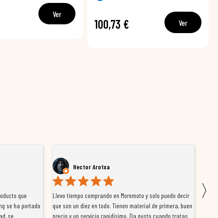
Ver
100,73 €
Ver
Hector Arotxa
〉
roducto que
Llevo tiempo comprando en Moremoto y solo puedo decir
Vengo
ng se ha portado
que son un diez en todo. Tienen material de primera, buen
la ti
ad, se
precio y un servicio rapidísimo. Da gusto cuando tratas
tiene