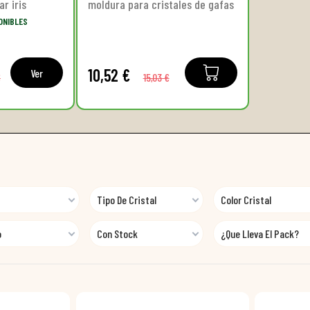
r iris
moldura para cristales de gafas
ONIBLES
10,52 €
Ver
€
15,03 €
Tipo De Cristal
Color Cristal
o
Con Stock
¿Que Lleva El Pack?