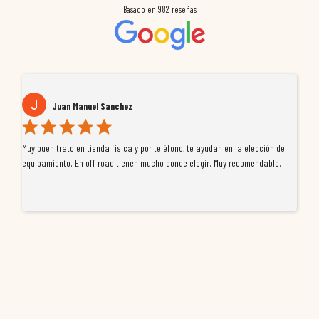
Basado en
982
reseñas
Juan Manuel Sanchez
Muy buen trato en tienda física y por teléfono, te ayudan en la elección del
Si
re
equipamiento. En off road tienen mucho donde elegir. Muy recomendable.
en
an