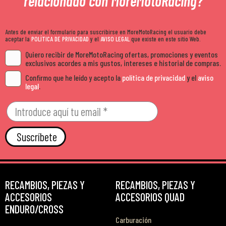
relacionado con MoreMotoRacing?
Antes de enviar el formulario para suscribirse en MoreMotoRacing el usuario debe
aceptar la
POLÍTICA DE PRIVACIDAD
y el
AVISO LEGAL
que existe en este sitio Web.
Quiero recibir de MoreMotoRacing ofertas, promociones y eventos
exclusivos acordes a mis gustos, intereses e historial de compras.
Confirmo que he leído y acepto la
política de privacidad
y el
aviso
legal
.
Suscríbete
RECAMBIOS, PIEZAS Y
RECAMBIOS, PIEZAS Y
ACCESORIOS
ACCESORIOS QUAD
ENDURO/CROSS
Carburación