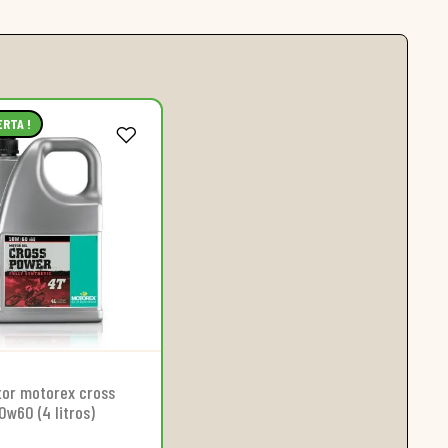
ERTA !
tor motorex cross
0w60 (4 litros)