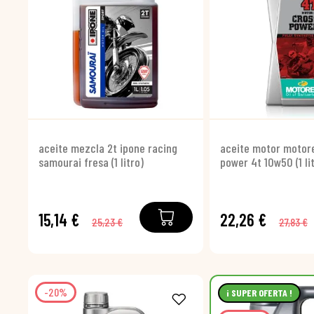
aceite mezcla 2t ipone racing
aceite motor motor
samourai fresa (1 litro)
power 4t 10w50 (1 li
15,14 €
22,26 €
25,23 €
27,83 €
-20%
¡ SUPER OFERTA !