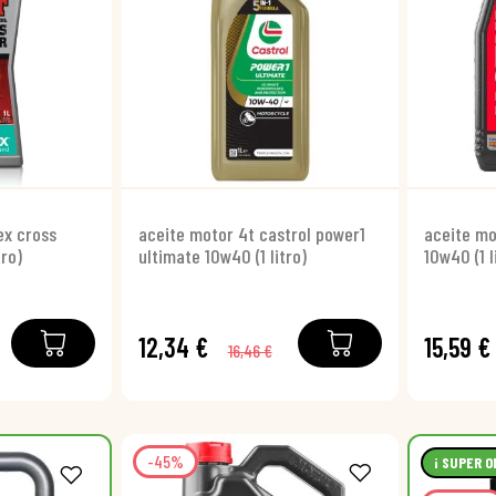
ex cross
aceite motor 4t castrol power1
aceite mo
tro)
ultimate 10w40 (1 litro)
10w40 (1 l
12,34 €
15,59 €
16,46 €
-45%
¡ SUPER O