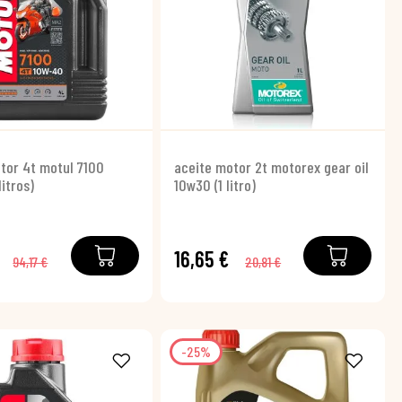
tor 4t motul 7100
aceite motor 2t motorex gear oil
itros)
10w30 (1 litro)
16,65 €
94,17 €
20,81 €
-25%