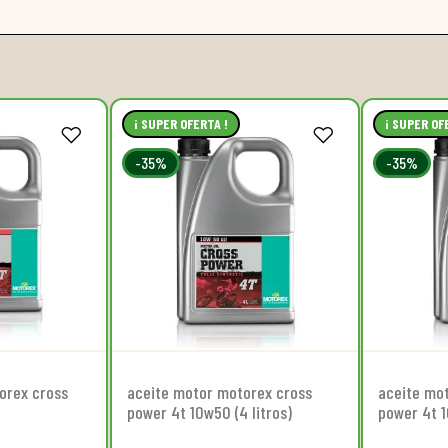
¡ SUPER OFERTA !
¡ SUPER OF
-35%
-35%
orex cross
aceite motor motorex cross
aceite mo
power 4t 10w50 (4 litros)
power 4t 1