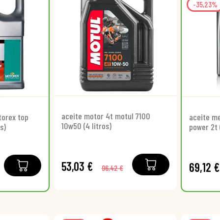
-35,23%
aceite motor 4t motul 7100
torex top
aceite m
10w50 (4 litros)
s)
power 2t 
53,03 €
69,12 €
96,42 €