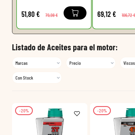
51,80 €
69,12 €
79,98 €
106,72 
Listado de Aceites para el motor:
Marcas
Precio
Viscos
Con Stock
-20%
-20%