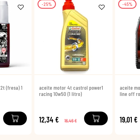
-25%
-45%
2t (fresa) 1
aceite motor 4t castrol power1
aceite mo
racing 10w50 (1 litro)
line off ro
12,34 €
19,01 €
16,46 €