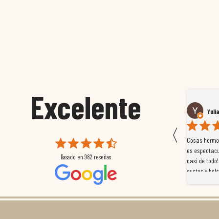
Excelente
Susana García Luis
Yuli
〈
 que
Magnífica atención al cliente. Tuvimos un pequeño
Cosas hermos
mpleados
retraso en el pedido y desde el minuto uno se
es espectacu
Basado en
982
reseñas
a
preocuparon por ayudarnos en todo. Gracias a Sergio,
casi de todo!
magnífico gestor... atento, amable, un servicio de 10.
gustos y bols
Gracias de nuevo por todo!