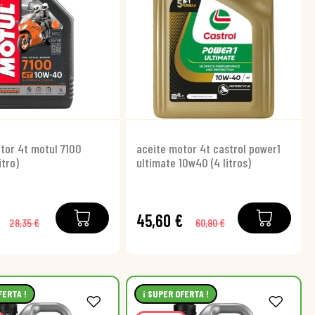
tor 4t motul 7100
aceite motor 4t castrol power1
itro)
ultimate 10w40 (4 litros)
45,60 €
28,35 €
60,80 €
FERTA !
¡ SUPER OFERTA !