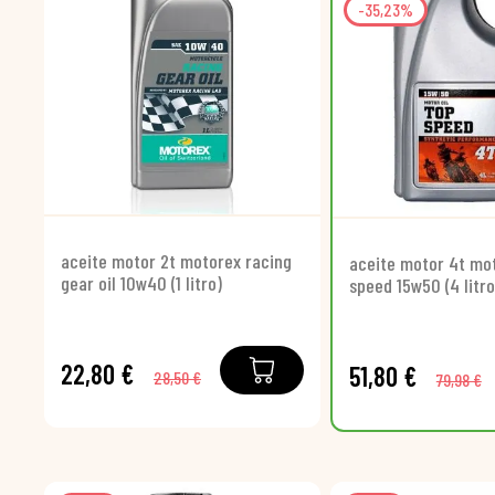
-35,23%
aceite motor 2t motorex racing
aceite motor 4t mo
gear oil 10w40 (1 litro)
speed 15w50 (4 litro
22,80 €
51,80 €
28,50 €
79,98 €