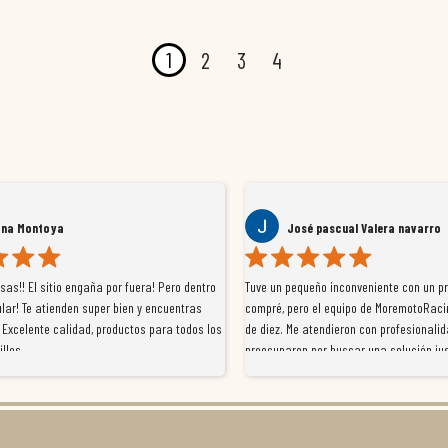
1
2
3
4
ana Montoya
José pascual Valera navarro
as!! El sitio engaña por fuera! Pero dentro
Tuve un pequeño inconveniente con un p
lar! Te atienden super bien y encuentras
compré, pero el equipo de MoremotoRaci
 Excelente calidad, productos para todos los
de diez. Me atendieron con profesionalid
illos
preocuparon por buscar una solución jus
resolvieron el problema de forma rápida 
Da gusto tratar con tiendas que realme
con el cliente, y me ofrecieron unas con
garantía que no me la igualaron en otro