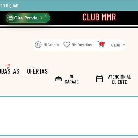
OTO O QUAD
Cita Previa
0
Mi Cuenta
Mis favoritos
€ EUR
HOT
UBASTAS
OFERTAS
MI
ATENCIÓN AL
GARAJE
CLIENTE