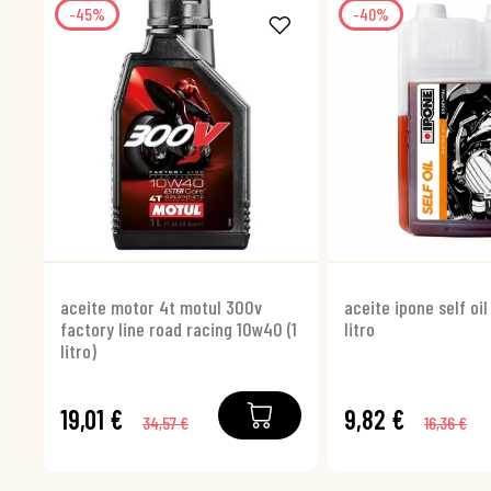
-45%
-40%
aceite motor 4t motul 300v
aceite ipone self oil 
factory line road racing 10w40 (1
litro
litro)
19,01 €
9,82 €
34,57 €
16,36 €