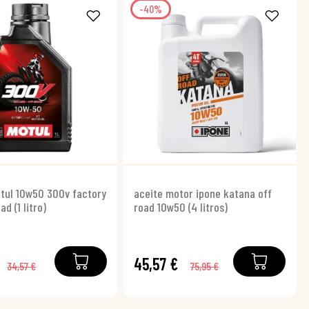
-40%
tul 10w50 300v factory
aceite motor ipone katana off
ad (1 litro)
road 10w50 (4 litros)
45,57 €
34,57 €
75,95 €