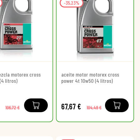
-35,23%
ezcla motorex cross
aceite motor motorex cross
(4 litros)
power 4t 10w50 (4 litros)
67,67 €
106,72 €
104,48 €