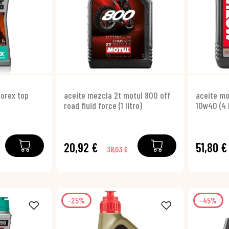
orex top
aceite mezcla 2t motul 800 off
aceite mo
road fluid force (1 litro)
10w40 (4 l
20,92 €
51,80 €
38,03 €
-25%
-45%