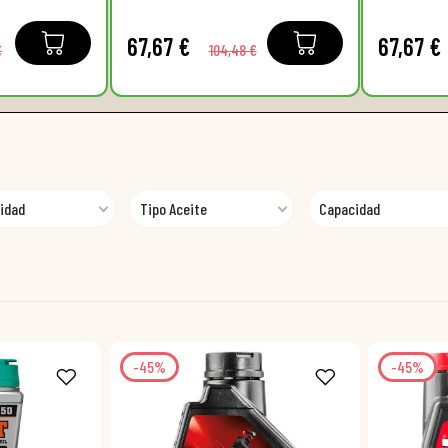
67,67 €
67,67 €
€
104,48 €
idad
Tipo Aceite
Capacidad
-45%
-45%