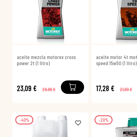
aceite mezcla motorex cross
aceite motor 4t mot
power 2t (1 litro)
speed 15w50 (1 litro)
23,09 €
17,28 €
28,86 €
21,60 €
-40%
-20%