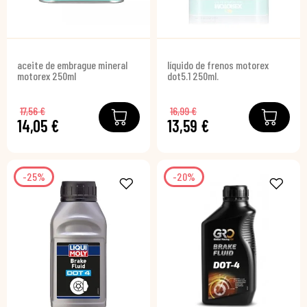
aceite de embrague mineral
líquido de frenos motorex
motorex 250ml
dot5.1 250ml.
17,56 €
16,99 €
14,05 €
13,59 €
-25%
-20%