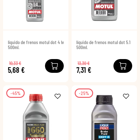
líquido de frenos motul dot 4 lv
líquido de frenos motul dot 5.1
500ml.
500ml.
10,33 €
13,30 €
5,68 €
7,31 €
-45%
-25%