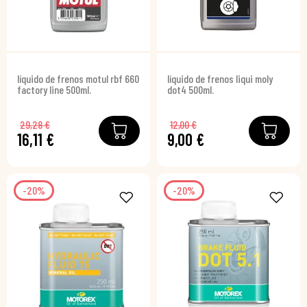
líquido de frenos motul rbf 660
líquido de frenos liqui moly
factory line 500ml.
dot4 500ml.
29,28 €
12,00 €
16,11 €
9,00 €
-20%
-20%