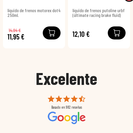
líquido de frenos motorex dot4
líquido de frenos putoline urbf
250ml.
(últimate racing brake fluid)
14,94 €
12,10 €
11,95 €
Excelente
Basado en
982
reseñas