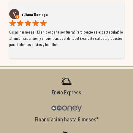
Yuliana Montoya
Cosas hermosas!! El sitio engaña por fuera! Pero dentro es espectacular! Te
Tu
atienden super bien y encuentras casi de todo! Excelente calidad, productos
de
para todos los gustos y bolsillos
pr
re
ti
co
r
Envío Express
Financiación hasta 6 meses*