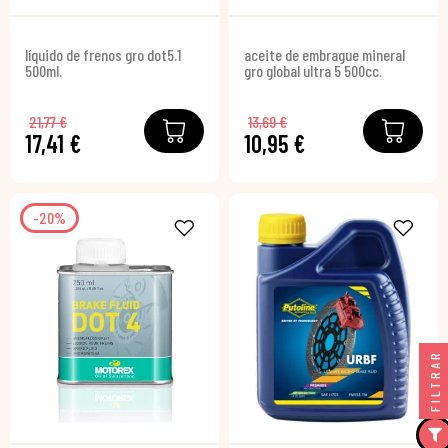
líquido de frenos gro dot5.1
aceite de embrague mineral
500ml.
gro global ultra 5 500cc.
21,77 €
13,69 €
17,41 €
10,95 €
-20%
FILTRAR