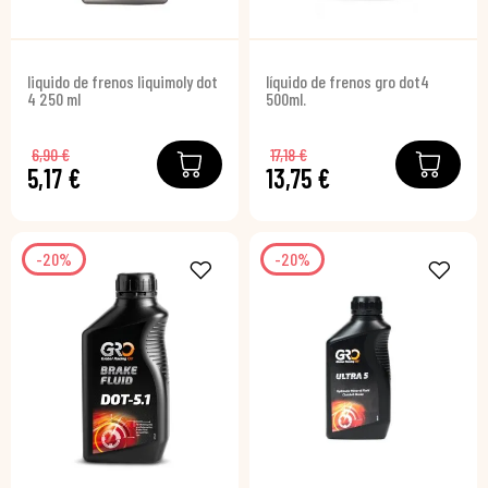
liquido de frenos liquimoly dot
líquido de frenos gro dot4
4 250 ml
500ml.
6,90 €
17,18 €
5,17 €
13,75 €
-20%
-20%