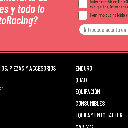
Quiero recibir de More
es y todo lo
mis gustos, intereses 
Confirmo que he leído y
toRacing?
OS, PIEZAS Y ACCESORIOS
ENDURO
QUAD
ón
EQUIPACIÓN
CONSUMIBLES
EQUIPAMIENTO TALLER
MARCAS