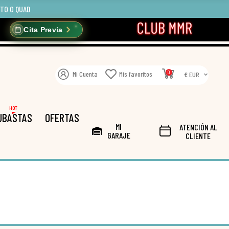
OTO O QUAD
Cita Previa
0
Mi Cuenta
Mis favoritos
€ EUR
HOT
UBASTAS
OFERTAS
MI
ATENCIÓN AL
GARAJE
CLIENTE