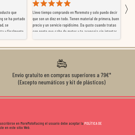
〉
roducto que
Llevo tiempo comprando en Moremoto y solo puedo decir
Vengo
ng se ha portado
que son un diez en todo. Tienen material de primera, buen
la ti
ad, se
precio y un servicio rapidísimo. Da gusto cuando tratas
tiene
ta y finalmente
con gente que sabe de motos y te aconseja sin intentar
traba
y satisfactoria.
venderte por vender. Los pedidos llegan perfectos, bien
y ayu
nte se implican
embalados y siempre a tiempo. Se nota que les importa
busca
diciones de
el cliente y que disfrutan lo que hacen. Si te gusta la
años 
s lados. Muy
moto y quieres comprar sin complicarte, Moremoto es el
sitio. Calidad, rapidez y buen rollo. ??️
Envío gratuito en compras superiores a 79€*
(Excepto neumáticos y kit de plásticos)
 suscribirse en MoreMotoRacing el usuario debe aceptar la
POLÍTICA DE
te en este sitio Web.