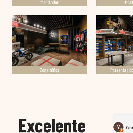
Mostrador
Most
Zona niños
Presentació
Excelente
Susana García Luis
Yuli