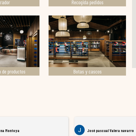
rador
Recogida pedidos
n de productos
Botas y cascos
ana Montoya
José pascual Valera navarro