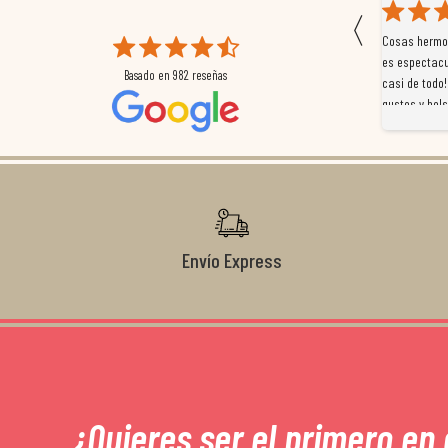
〈
 que
Magnífica atención al cliente. Tuvimos un pequeño
Cosas hermos
mpleados
retraso en el pedido y desde el minuto uno se
es espectacu
Basado en
982
reseñas
a
preocuparon por ayudarnos en todo. Gracias a Sergio,
casi de todo!
magnífico gestor... atento, amable, un servicio de 10.
gustos y bols
Gracias de nuevo por todo!
Envío Express
¿Quieres ser el primero en