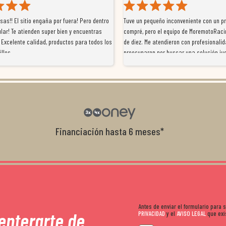
as!! El sitio engaña por fuera! Pero dentro
Tuve un pequeño inconveniente con un p
lar! Te atienden super bien y encuentras
compré, pero el equipo de MoremotoRaci
 Excelente calidad, productos para todos los
de diez. Me atendieron con profesionalid
illos
preocuparon por buscar una solución jus
resolvieron el problema de forma rápida 
Da gusto tratar con tiendas que realme
con el cliente, y me ofrecieron unas con
garantía que no me la igualaron en otro
recomendables.
Financiación hasta 6 meses*
Antes de enviar el formulario para
 enterarte de
PRIVACIDAD
y el
AVISO LEGAL
que exis