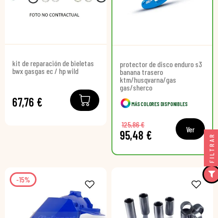
kit de reparación de bieletas
protector de disco enduro s3
bwx gasgas ec / hp wild
banana trasero
ktm/husqvarna/gas
gas/sherco
67,76 €
MÁS COLORES DISPONIBLES
125,86 €
Ver
95,48 €
FILTRAR
-15%