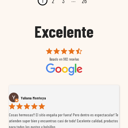
1
2
3
26
Excelente
Basado en
982
reseñas
Yuliana Montoya
Cosas hermosas!! El sitio engaña por fuera! Pero dentro es espectacular! Te
Tu
atienden super bien y encuentras casi de todo! Excelente calidad, productos
de
para todos los gustos y bolsillos
pr