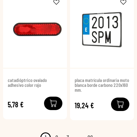
catadióptrico ovalado
placa matrícula ordinaria moto
adhesivo color rojo
blanca borde carbono 220x160
mm.
5,78 €
19,24 €
…