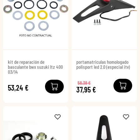
kit de reparación de
portamatriculas homologado
basculante bwx suzuki ltz 400
polisport led 2.0 (especial itv)
03/14
58,38 €
53,24 €
37,95 €