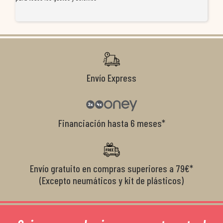
re
ti
co
r
Envío Express
Financiación hasta 6 meses*
Envío gratuito en compras superiores a 79€*
(Excepto neumáticos y kit de plásticos)