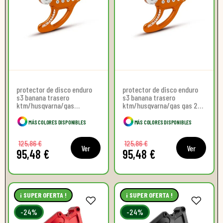
protector de disco enduro
protector de disco enduro
s3 banana trasero
s3 banana trasero
ktm/husqvarna/gas
ktm/husqvarna/gas gas 24-
gas/sherco
26
MÁS COLORES DISPONIBLES
MÁS COLORES DISPONIBLES
125,86 €
125,86 €
Ver
Ver
95,48 €
95,48 €
¡ SUPER OFERTA !
¡ SUPER OFERTA !
-24%
-24%