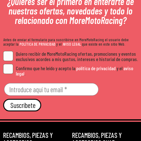
¿Quieres ser el primero en enterarte de
nuestras ofertas, novedades y todo lo
relacionado con MoreMotoRacing?
Antes de enviar el formulario para suscribirse en MoreMotoRacing el usuario debe
aceptar la
POLÍTICA DE PRIVACIDAD
y el
AVISO LEGAL
que existe en este sitio Web.
Quiero recibir de MoreMotoRacing ofertas, promociones y eventos
exclusivos acordes a mis gustos, intereses e historial de compras.
Confirmo que he leído y acepto la
política de privacidad
y el
aviso
legal
.
Suscríbete
RECAMBIOS, PIEZAS Y
RECAMBIOS, PIEZAS Y