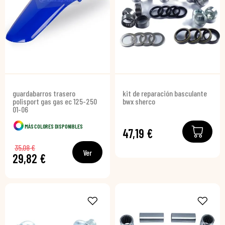
guardabarros trasero
kit de reparación basculante
polisport gas gas ec 125-250
bwx sherco
01-06
MÁS COLORES DISPONIBLES
47,19 €
35,08 €
Ver
29,82 €