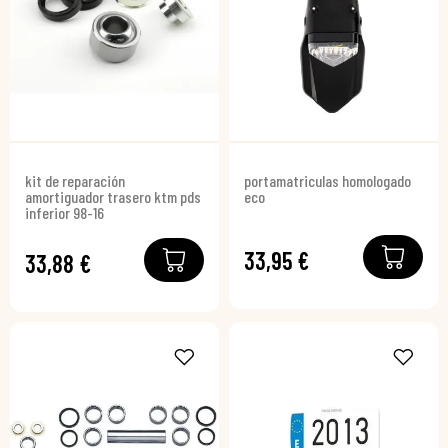
kit de reparación
portamatriculas homologado
amortiguador trasero ktm pds
eco
inferior 98-16
33,95 €
33,88 €