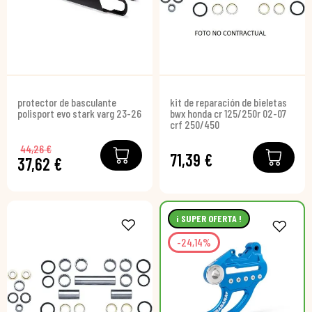
protector de basculante
kit de reparación de bieletas
polisport evo stark varg 23-26
bwx honda cr 125/250r 02-07
crf 250/450
44,26 €
71,39 €
37,62 €
¡ SUPER OFERTA !
-24,14%