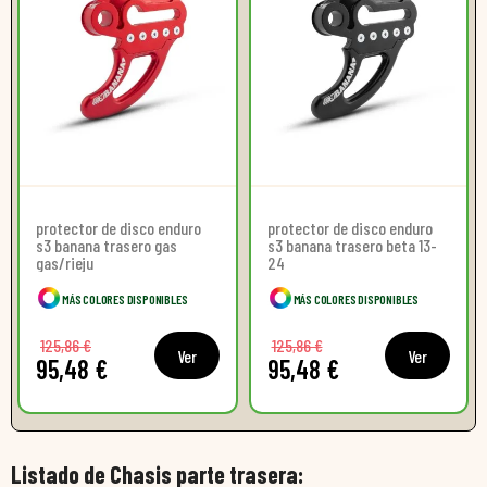
protector de disco enduro
protector de disco enduro
s3 banana trasero gas
s3 banana trasero beta 13-
gas/rieju
24
MÁS COLORES DISPONIBLES
MÁS COLORES DISPONIBLES
125,86 €
125,86 €
Ver
Ver
95,48 €
95,48 €
Listado de Chasis parte trasera: