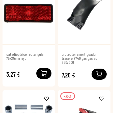
catadióptrico rectangular
protector amortiguador
75x25mm rojo
trasero 2740 gas gas ec
250/300
3,27 €
7,20 €
-35%