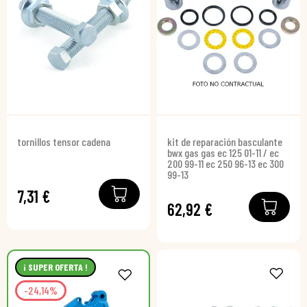
tornillos tensor cadena
kit de reparación basculante
bwx gas gas ec 125 01-11 / ec
200 99-11 ec 250 96-13 ec 300
99-13
7,31 €
62,92 €
¡ SUPER OFERTA !
-24,14%