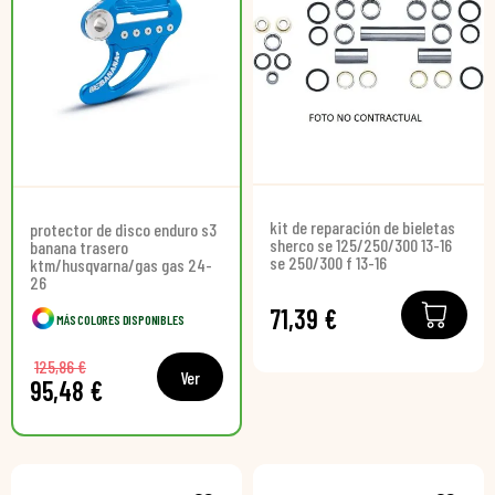
kit de reparación de bieletas
protector de disco enduro s3
sherco se 125/250/300 13-16
banana trasero
se 250/300 f 13-16
ktm/husqvarna/gas gas 24-
26
71,39 €
MÁS COLORES DISPONIBLES
125,86 €
Ver
95,48 €