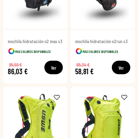
mochila hidratación o2 max s3
mochila hidratación o2run s3
MÁS COLORES DISPONIBLES
MÁS COLORES DISPONIBLES
95,59 €
65,34 €
Ver
Ver
86,03 €
58,81 €