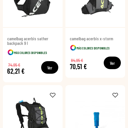
camelbag acerbis sather
camelbag acerbis x-storm
backpack 9 l
MÁS COLORES DISPONIBLES
MÁS COLORES DISPONIBLES
84,95 €
Ver
74,95 €
70,51 €
Ver
62,21 €