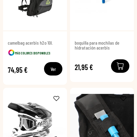
camelbag acerbis h2o 10l.
boquilla para mochilas de
hidratación acerbis
MÁS COLORES DISPONIBLES
21,95 €
74,95 €
Ver