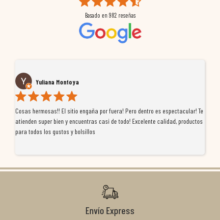
Basado en
982
reseñas
Yuliana Montoya
Cosas hermosas!! El sitio engaña por fuera! Pero dentro es espectacular! Te
Tu
atienden super bien y encuentras casi de todo! Excelente calidad, productos
de
para todos los gustos y bolsillos
pr
re
ti
co
r
Envío Express