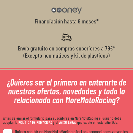
Financiación hasta 6 meses*
Envío gratuito en compras superiores a 79€*
(Excepto neumáticos y kit de plásticos)
¿Quieres ser el primero en enterarte de
nuestras ofertas, novedades y todo lo
relacionado con MoreMotoRacing?
Antes de enviar el formulario para suscribirse en MoreMotoRacing el usuario debe
aceptar la
POLÍTICA DE PRIVACIDAD
y el
AVISO LEGAL
que existe en este sitio Web.
Quiero recibir de MoreMotoRacing ofertas, promociones y eventos