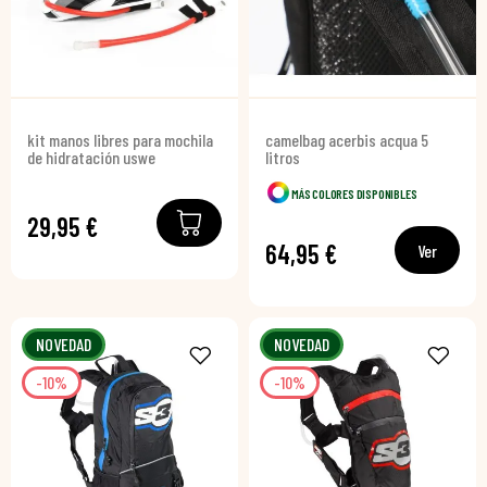
kit manos libres para mochila
camelbag acerbis acqua 5
de hidratación uswe
litros
MÁS COLORES DISPONIBLES
29,95 €
64,95 €
Ver
NOVEDAD
NOVEDAD
-10%
-10%