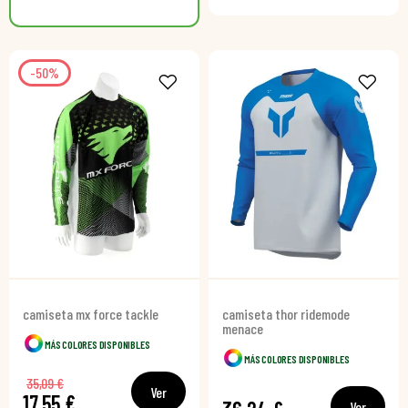
-50%
camiseta mx force tackle
camiseta thor ridemode
menace
MÁS COLORES DISPONIBLES
MÁS COLORES DISPONIBLES
35,09 €
Ver
17,55 €
Ver