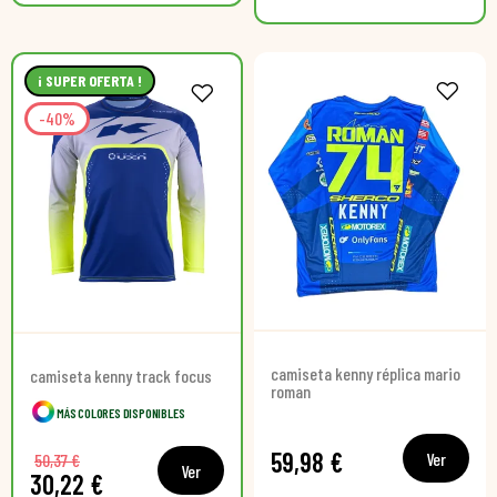
¡ SUPER OFERTA !
-40%
camiseta kenny réplica mario
camiseta kenny track focus
roman
MÁS COLORES DISPONIBLES
59,98 €
Ver
50,37 €
Ver
30,22 €