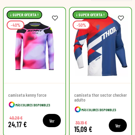
¡ SUPER OFERTA !
¡ SUPER OFERTA !
-40%
-50%
camiseta kenny force
camiseta thor sector checker
adulto
MÁS COLORES DISPONIBLES
MÁS COLORES DISPONIBLES
40,28 €
Ver
30,19 €
24,17 €
Ver
15,09 €