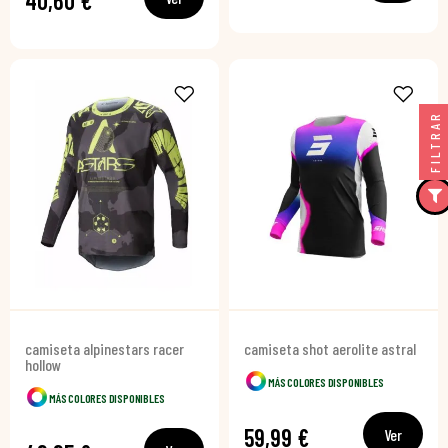
40,60 €
FILTRAR
camiseta alpinestars racer
camiseta shot aerolite astral
hollow
MÁS COLORES DISPONIBLES
MÁS COLORES DISPONIBLES
59,99 €
Ver