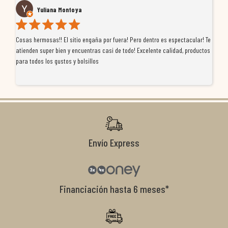
Yuliana Montoya
Cosas hermosas!! El sitio engaña por fuera! Pero dentro es espectacular! Te
Tu
atienden super bien y encuentras casi de todo! Excelente calidad, productos
de
para todos los gustos y bolsillos
pr
re
ti
co
r
Envío Express
Financiación hasta 6 meses*