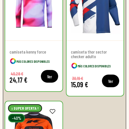
camiseta kenny force
camiseta thor sector
checker adulto
MÁS COLORES DISPONIBLES
MÁS COLORES DISPONIBLES
40,28 €
Ver
30,19 €
24,17 €
Ver
15,09 €
¡ SUPER OFERTA !
-40%