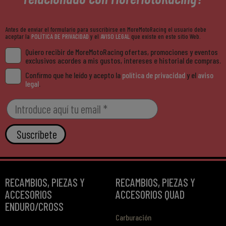
Antes de enviar el formulario para suscribirse en MoreMotoRacing el usuario debe
aceptar la
POLÍTICA DE PRIVACIDAD
y el
AVISO LEGAL
que existe en este sitio Web.
Quiero recibir de MoreMotoRacing ofertas, promociones y eventos
exclusivos acordes a mis gustos, intereses e historial de compras.
Confirmo que he leído y acepto la
política de privacidad
y el
aviso
legal
.
Suscríbete
RECAMBIOS, PIEZAS Y
RECAMBIOS, PIEZAS Y
ACCESORIOS
ACCESORIOS QUAD
ENDURO/CROSS
Carburación