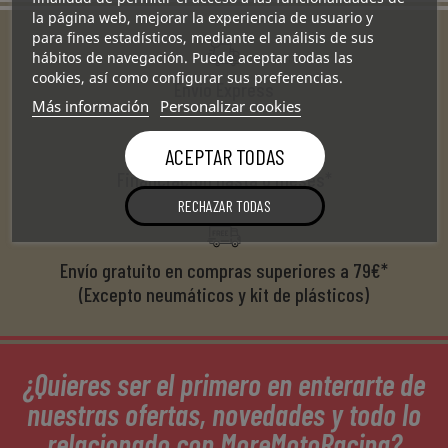
r
la página web, mejorar la experiencia de usuario y
para fines estadísticos, mediante el análisis de sus
hábitos de navegación. Puede aceptar todas las
cookies, así como configurar sus preferencias.
Envío Express
Más información
Personalizar cookies
ACEPTAR TODAS
Financiación hasta 6 meses*
RECHAZAR TODAS
Envío gratuito en compras superiores a 79€*
(Excepto neumáticos y kit de plásticos)
¿Quieres ser el primero en enterarte de
nuestras ofertas, novedades y todo lo
relacionado con MoreMotoRacing?