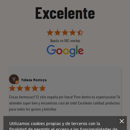
Excelente
Basado en
982
reseñas
Yuliana Montoya
Cosas hermosas!! El sitio engaña por fuera! Pero dentro es espectacular! Te
Tu
atienden super bien y encuentras casi de todo! Excelente calidad, productos
de
para todos los gustos y bolsillos
pr
re
ti
Utilizamos cookies propias y de terceros con la
co
finalidad de permitir el acceso a las funcionalidades de