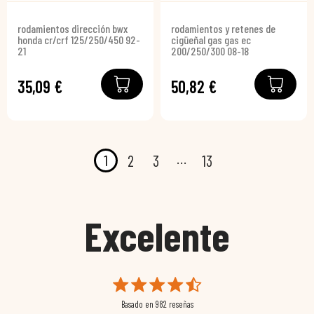
rodamientos dirección bwx
rodamientos y retenes de
honda cr/crf 125/250/450 92-
cigüeñal gas gas ec
21
200/250/300 08-18
35,09 €
50,82 €
…
1
2
3
13
Excelente
Basado en
982
reseñas