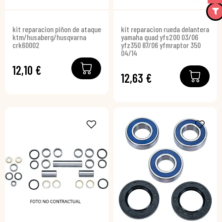
kit reparacion piñon de ataque
kit reparacion rueda delantera
ktm/husaberg/husqvarna
yamaha quad yfs200 03/06
crk60002
yfz350 87/06 yfmraptor 350
04/14
12,10 €
12,63 €