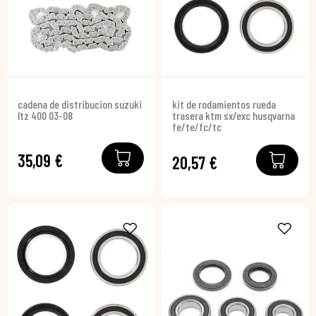
cadena de distribucion suzuki
kit de rodamientos rueda
ltz 400 03-08
trasera ktm sx/exc husqvarna
fe/te/fc/tc
35,09 €
20,57 €