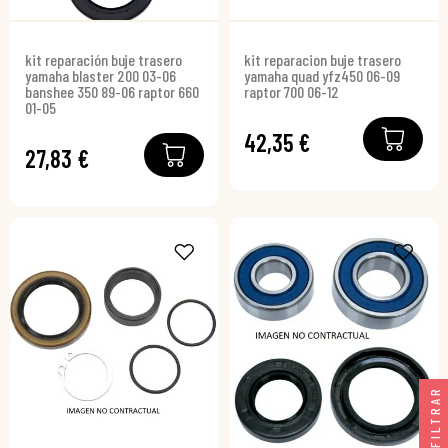
kit reparación buje trasero
kit reparacion buje trasero
yamaha blaster 200 03-06
yamaha quad yfz450 06-09
banshee 350 89-06 raptor 660
raptor 700 06-12
01-05
42,35 €
27,83 €
FILTRAR