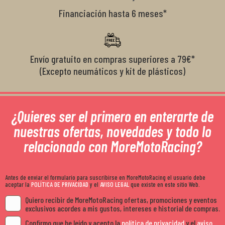
Financiación hasta 6 meses*
Envío gratuito en compras superiores a 79€*
(Excepto neumáticos y kit de plásticos)
¿Quieres ser el primero en enterarte de
nuestras ofertas, novedades y todo lo
relacionado con MoreMotoRacing?
Antes de enviar el formulario para suscribirse en MoreMotoRacing el usuario debe
aceptar la
POLÍTICA DE PRIVACIDAD
y el
AVISO LEGAL
que existe en este sitio Web.
Quiero recibir de MoreMotoRacing ofertas, promociones y eventos
exclusivos acordes a mis gustos, intereses e historial de compras.
Confirmo que he leído y acepto la
política de privacidad
y el
aviso