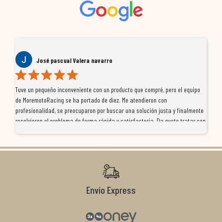
José pascual Valera navarro
Te
Tuve un pequeño inconveniente con un producto que compré, pero el equipo
Ll
os
de MoremotoRacing se ha portado de diez. Me atendieron con
to
profesionalidad, se preocuparon por buscar una solución justa y finalmente
gu
resolvieron el problema de forma rápida y satisfactoria. Da gusto tratar con
ve
tiendas que realmente se implican con el cliente, y me ofrecieron unas
a 
condiciones de garantía que no me la igualaron en otros lados. Muy
te
recomendables.
Ca
Envío Express