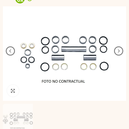
3
x
Pincha para agrandar