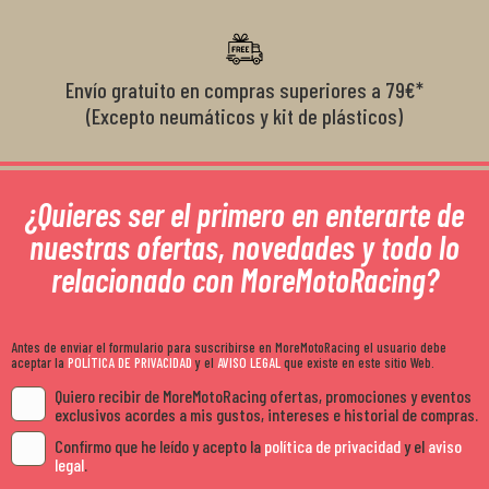
Envío gratuito en compras superiores a 79€*
(Excepto neumáticos y kit de plásticos)
¿Quieres ser el primero en enterarte de
nuestras ofertas, novedades y todo lo
relacionado con MoreMotoRacing?
Antes de enviar el formulario para suscribirse en MoreMotoRacing el usuario debe
aceptar la
POLÍTICA DE PRIVACIDAD
y el
AVISO LEGAL
que existe en este sitio Web.
Quiero recibir de MoreMotoRacing ofertas, promociones y eventos
exclusivos acordes a mis gustos, intereses e historial de compras.
Confirmo que he leído y acepto la
política de privacidad
y el
aviso
legal
.