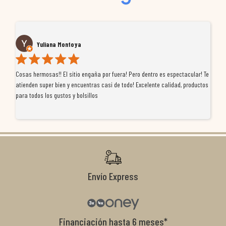
Yuliana Montoya
Cosas hermosas!! El sitio engaña por fuera! Pero dentro es espectacular! Te
Tu
atienden super bien y encuentras casi de todo! Excelente calidad, productos
de
para todos los gustos y bolsillos
pr
re
ti
co
r
Envío Express
Financiación hasta 6 meses*