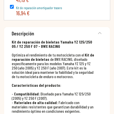
Kit de reparación amortiguador trasero
16,94 €
Descripción
Kit de reparación de bieletas Yamaha YZ 125/250
05 / YZ 250 F 07 - BWX RACING
Optimiza el rendimiento de tu motocicleta con el
Kit de
reparación de bieletas
de BWX RACING, diseñado
específicamente para los modelos Yamaha YZ 125 y YZ
250 (año 2005) y YZ 250 F (año 2007). Este kit es la
solución ideal para mantener la fiabilidad y la seguridad
de tu motocicleta de enduro o motocross.
Características del producto:
-
Compatibilidad:
Diseñado para Yamaha YZ 125/250
(2005) y YZ 250 F (2007).
-
Materiales de alta calidad:
Fabricado con
materiales resistentes que garantizan durabilidad y un
rendimiento óptimo en condiciones exigentes.