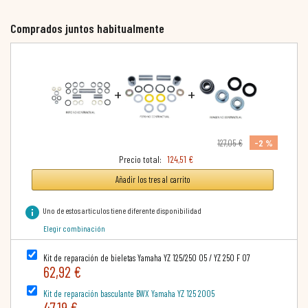
Comprados juntos habitualmente
+
+
-2 %
127,05 €
Precio total:
124,51 €
Añadir los tres al carrito
info
Uno de estos artículos tiene diferente disponibilidad
Elegir combinación
Kit de reparación de bieletas Yamaha YZ 125/250 05 / YZ 250 F 07
62,92 €
Kit de reparación basculante BWX Yamaha YZ 125 2005
47,19 €