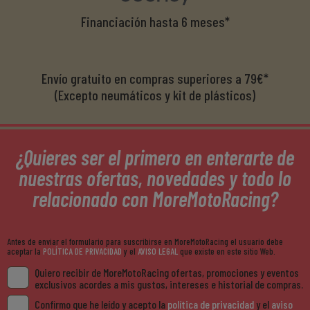
Financiación hasta 6 meses*
Envío gratuito en compras superiores a 79€*
(Excepto neumáticos y kit de plásticos)
¿Quieres ser el primero en enterarte de
nuestras ofertas, novedades y todo lo
relacionado con MoreMotoRacing?
Antes de enviar el formulario para suscribirse en MoreMotoRacing el usuario debe
aceptar la
POLÍTICA DE PRIVACIDAD
y el
AVISO LEGAL
que existe en este sitio Web.
Quiero recibir de MoreMotoRacing ofertas, promociones y eventos
exclusivos acordes a mis gustos, intereses e historial de compras.
Confirmo que he leído y acepto la
política de privacidad
y el
aviso