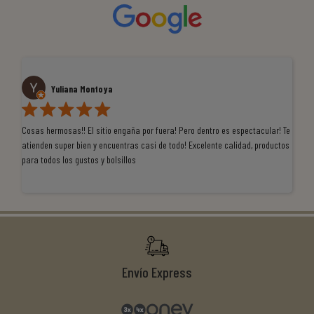
Yuliana Montoya
Cosas hermosas!! El sitio engaña por fuera! Pero dentro es espectacular! Te
Tu
atienden super bien y encuentras casi de todo! Excelente calidad, productos
de
para todos los gustos y bolsillos
pr
re
ti
co
r
Envío Express