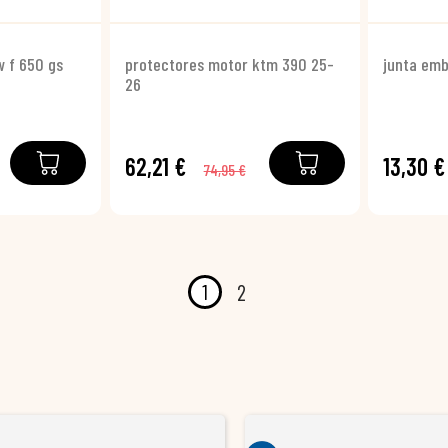
 f 650 gs
protectores motor ktm 390 25-
junta emb
26
62,21 €
13,30 €
74,95 €
1
2