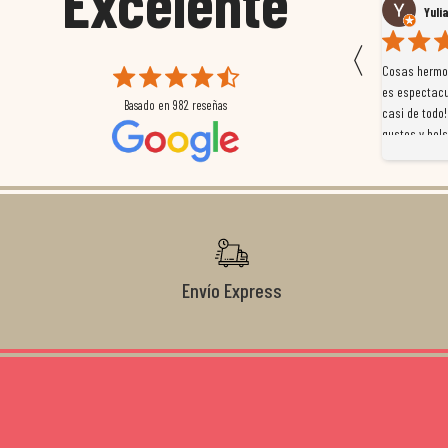
Excelente
Susana García Luis
Yuliana Montoya
〈
Magnífica atención al cliente. Tuvimos un pequeño
Cosas hermosas!! El sitio 
retraso en el pedido y desde el minuto uno se
es espectacular! Te atiend
Basado en
982
reseñas
preocuparon por ayudarnos en todo. Gracias a Sergio,
casi de todo! Excelente ca
magnífico gestor... atento, amable, un servicio de 10.
gustos y bolsillos
Gracias de nuevo por todo!
Envío Express