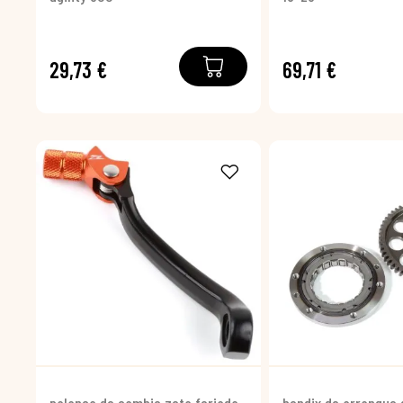
29,73 €
69,71 €