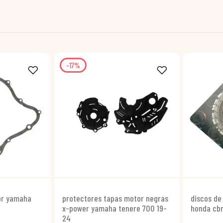
-17%
or yamaha
protectores tapas motor negras
discos d
x-power yamaha tenere 700 19-
honda cb
24