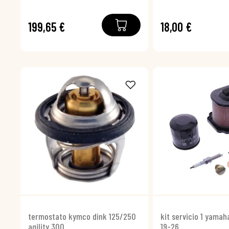
199,65 €
18,00 €
termostato kymco dink 125/250
kit servicio 1 yama
agility 300
19-26