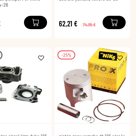
4-26
€
62,21 €
74,95 €
-25%