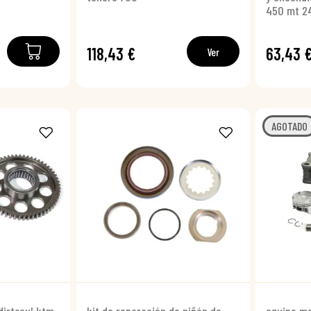
450 mt 2
118,43 €
63,43 
Ver
AGOTADO