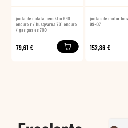
junta de culata oem ktm 690
juntas de motor bmw
enduro r / husqvarna 701 enduro
99-07
/ gas gas es 700
79,61 €
152,86 €