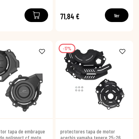
71,84 €
Ver
-17%
ctor tapa de embrague
protectores tapa de motor
do polisport cf moto
acerbis yamaha tenere 25-26