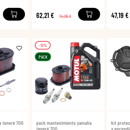
62,21 €
47,19 €
74,95 €
-10%
PACK
ha teneré 700
pack mantenimiento yamaha
kit prote
teneré 700
y encendi