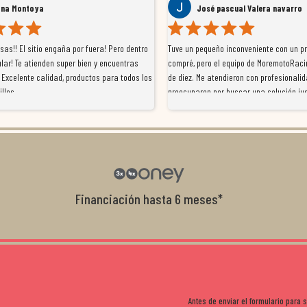
José pascual Valera navarro
engaña por fuera! Pero dentro
Tuve un pequeño inconveniente con un producto que
en super bien y encuentras
compré, pero el equipo de MoremotoRacing se ha port
lidad, productos para todos los
de diez. Me atendieron con profesionalidad, se
preocuparon por buscar una solución justa y finalmen
resolvieron el problema de forma rápida y satisfactor
Da gusto tratar con tiendas que realmente se implica
con el cliente, y me ofrecieron unas condiciones de
garantía que no me la igualaron en otros lados. Muy
recomendables.
Financiación hasta 6 meses*
Antes de enviar el formulario para