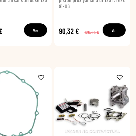
tor airsal ktm duke 125
pistón prox yamaha dt 125 r/re/x
91-06
€
90,32 €
Ver
Ver
120,43 €