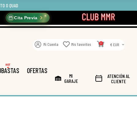
OTO O QUAD
Cita Previa
0
Mi Cuenta
Mis favoritos
€ EUR
HOT
UBASTAS
OFERTAS
MI
ATENCIÓN AL
GARAJE
CLIENTE