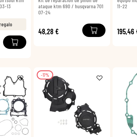
dirtsoul ktm
kit de reparación de piñón de
equipo mo
03-13
ataque ktm 690 / husqvarna 701
11-22
07-24
regalo
48,28 €
195,46 
-17%