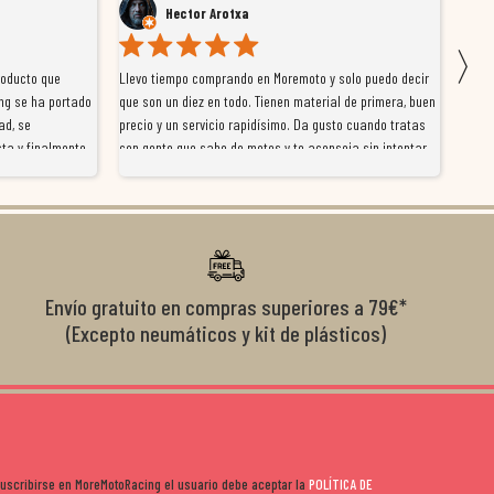
Hector Arotxa
David Pera
〉
Llevo tiempo comprando en Moremoto y solo puedo decir
Vengo comprando de
ado
que son un diez en todo. Tienen material de primera, buen
la tienda online c
precio y un servicio rapidísimo. Da gusto cuando tratas
tienen en Madrid. D
te
con gente que sabe de motos y te aconseja sin intentar
trabaja en la tien
ia.
venderte por vender. Los pedidos llegan perfectos, bien
y ayudan para que 
n
embalados y siempre a tiempo. Se nota que les importa
buscando. Se nota l
el cliente y que disfrutan lo que hacen. Si te gusta la
años que llevan mo
moto y quieres comprar sin complicarte, Moremoto es el
sitio. Calidad, rapidez y buen rollo. ??️
Envío gratuito en compras superiores a 79€*
(Excepto neumáticos y kit de plásticos)
 suscribirse en MoreMotoRacing el usuario debe aceptar la
POLÍTICA DE