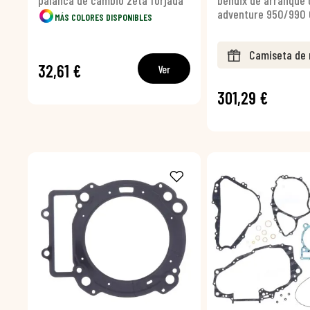
palanca de cambio zeta forjada
bendix de arranque 
adventure 950/990 
MÁS COLORES DISPONIBLES
Camiseta de 
32,61 €
Ver
301,29 €