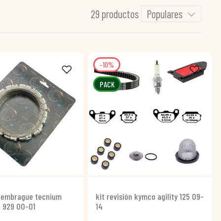
29 productos
Populares
-10%
PACK
e embrague tecnium
kit revisión kymco agility 125 09-
r 929 00-01
14