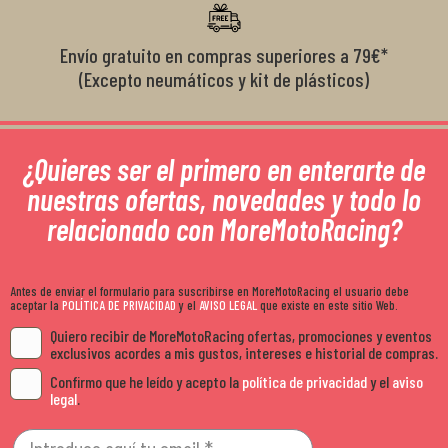
Envío gratuito en compras superiores a 79€*
(Excepto neumáticos y kit de plásticos)
¿Quieres ser el primero en enterarte de
nuestras ofertas, novedades y todo lo
relacionado con MoreMotoRacing?
Antes de enviar el formulario para suscribirse en MoreMotoRacing el usuario debe
aceptar la
POLÍTICA DE PRIVACIDAD
y el
AVISO LEGAL
que existe en este sitio Web.
Quiero recibir de MoreMotoRacing ofertas, promociones y eventos
exclusivos acordes a mis gustos, intereses e historial de compras.
Confirmo que he leído y acepto la
política de privacidad
y el
aviso
legal
.