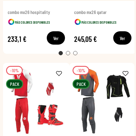
combo mx26 hospitality
combo mx26 qatar
MÁS COLORES DISPONIBLES
MÁS COLORES DISPONIBLES
233,1 €
245,05 €
Ver
Ver
-10%
-10%
PACK
PACK