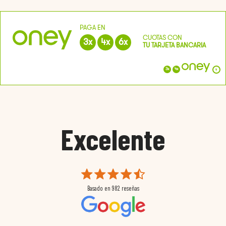
PAGA EN
CUOTAS CON
3
x
4
x
6
x
TU TARJETA BANCARIA
?
3
x
4
x
Excelente
Basado en
982
reseñas