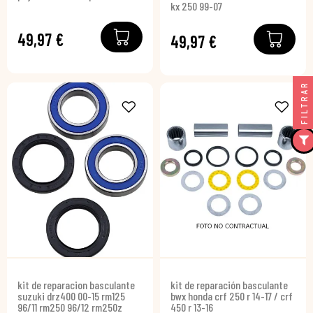
kx 250 99-07
49,97 €
49,97 €
FILTRAR
kit de reparacion basculante
kit de reparación basculante
suzuki drz400 00-15 rm125
bwx honda crf 250 r 14-17 / crf
96/11 rm250 96/12 rm250z
450 r 13-16