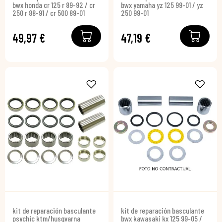
bwx honda cr 125 r 89-92 / cr
bwx yamaha yz 125 99-01 / yz
250 r 88-91 / cr 500 89-01
250 99-01
49,97 €
47,19 €
kit de reparación basculante
kit de reparación basculante
psychic ktm/husqvarna
bwx kawasaki kx 125 99-05 /