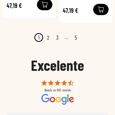
47,19 €
47,19 €
…
1
2
3
5
Excelente
Basado en
982
reseñas