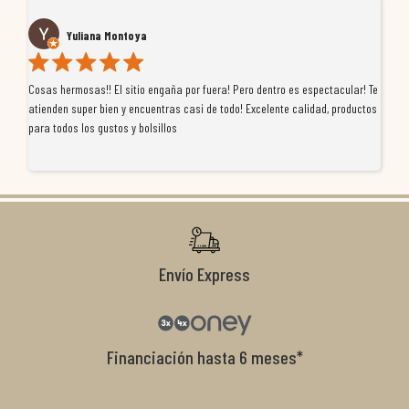
Yuliana Montoya
Cosas hermosas!! El sitio engaña por fuera! Pero dentro es espectacular! Te
Tu
atienden super bien y encuentras casi de todo! Excelente calidad, productos
de
para todos los gustos y bolsillos
pr
re
ti
co
r
Envío Express
Financiación hasta 6 meses*