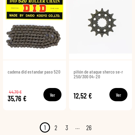
cadena did estandar paso 520
piñón de ataque sherco se-r
250/300 04-20
44,70 €
12,52 €
Ver
Ver
35,76 €
…
1
2
3
26