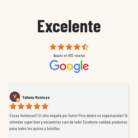
Excelente
Basado en
982
reseñas
Yuliana Montoya
Cosas hermosas!! El sitio engaña por fuera! Pero dentro es espectacular! Te
Tu
atienden super bien y encuentras casi de todo! Excelente calidad, productos
de
para todos los gustos y bolsillos
pr
re