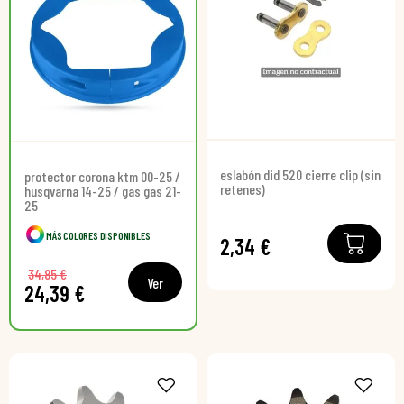
eslabón did 520 cierre clip (sin
protector corona ktm 00-25 /
retenes)
husqvarna 14-25 / gas gas 21-
25
MÁS COLORES DISPONIBLES
2,34 €
34,85 €
Ver
24,39 €