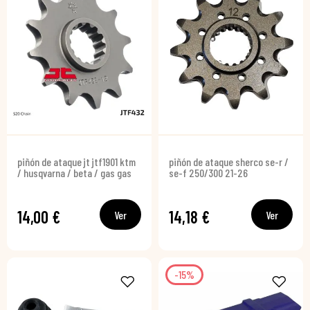
piñón de ataque jt jtf1901 ktm
piñón de ataque sherco se-r /
/ husqvarna / beta / gas gas
se-f 250/300 21-26
14,00 €
14,18 €
Ver
Ver
-15%