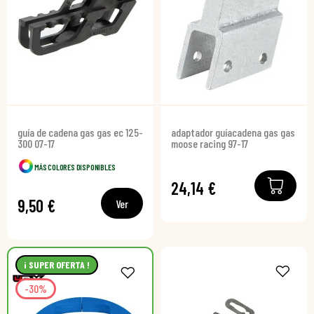
guía de cadena gas gas ec 125-
adaptador guíacadena gas gas
300 07-17
moose racing 97-17
MÁS COLORES DISPONIBLES
24,14 €
9,50 €
Ver
¡ SUPER OFERTA !
-30%