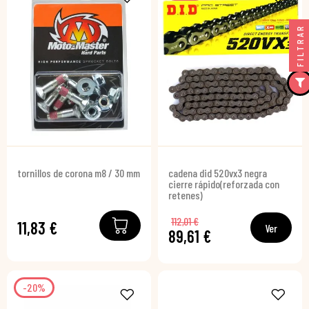
FILTRAR
tornillos de corona m8 / 30 mm
cadena did 520vx3 negra
cierre rápido(reforzada con
retenes)
112,01 €
11,83 €
Ver
89,61 €
-20%