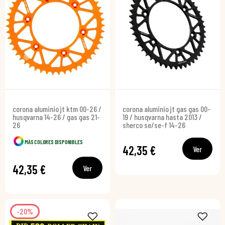
corona aluminio jt ktm 00-26 /
corona aluminio jt gas gas 00-
husqvarna 14-26 / gas gas 21-
19 / husqvarna hasta 2013 /
26
sherco se/se-f 14-26
MÁS COLORES DISPONIBLES
42,35 €
Ver
42,35 €
Ver
-20%