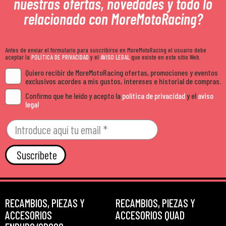
nuestras ofertas, novedades y todo lo
relacionado con MoreMotoRacing?
Antes de enviar el formulario para suscribirse en MoreMotoRacing el usuario debe
aceptar la
POLÍTICA DE PRIVACIDAD
y el
AVISO LEGAL
que existe en este sitio Web.
Quiero recibir de MoreMotoRacing ofertas, promociones y eventos
exclusivos acordes a mis gustos, intereses e historial de compras.
Confirmo que he leído y acepto la
política de privacidad
y el
aviso
legal
.
Suscríbete
RECAMBIOS, PIEZAS Y
RECAMBIOS, PIEZAS Y
ACCESORIOS
ACCESORIOS QUAD