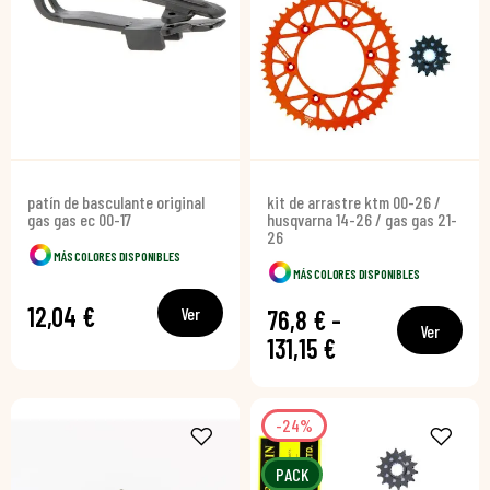
patín de basculante original
kit de arrastre ktm 00-26 /
gas gas ec 00-17
husqvarna 14-26 / gas gas 21-
26
MÁS COLORES DISPONIBLES
MÁS COLORES DISPONIBLES
12,04 €
Ver
76,8 € -
Ver
131,15 €
-24%
PACK