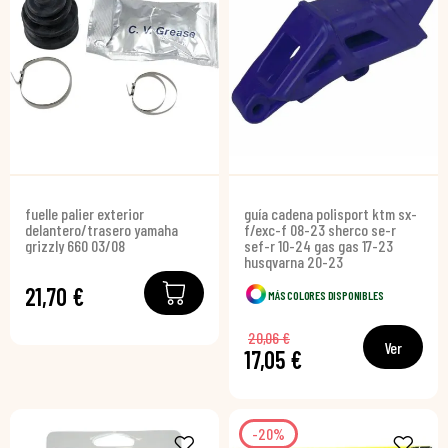
fuelle palier exterior
guía cadena polisport ktm sx-
delantero/trasero yamaha
f/exc-f 08-23 sherco se-r
grizzly 660 03/08
sef-r 10-24 gas gas 17-23
husqvarna 20-23
21,70 €
MÁS COLORES DISPONIBLES
20,06 €
Ver
17,05 €
-20%