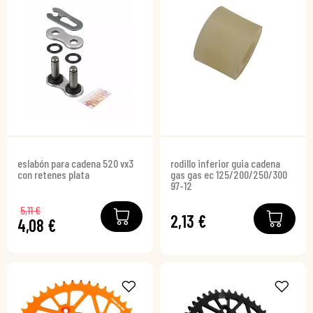
eslabón para cadena 520 vx3
rodillo inferior guia cadena
con retenes plata
gas gas ec 125/200/250/300
97-12
5,11 €
2,13 €
4,08 €