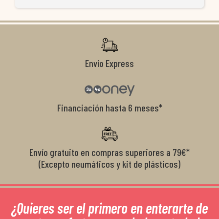
ti
co
r
Envío Express
Financiación hasta 6 meses*
Envío gratuito en compras superiores a 79€*
(Excepto neumáticos y kit de plásticos)
¿Quieres ser el primero en enterarte de