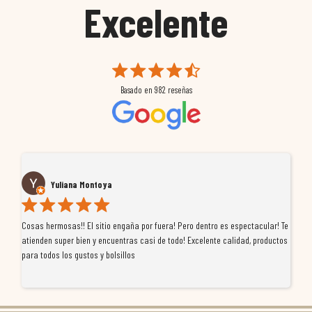
Excelente
Basado en
982
reseñas
Yuliana Montoya
Cosas hermosas!! El sitio engaña por fuera! Pero dentro es espectacular! Te
Tu
atienden super bien y encuentras casi de todo! Excelente calidad, productos
de
para todos los gustos y bolsillos
pr
re
ti
co