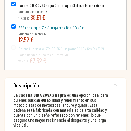
Cadena DID 520VX3 negra Cierre rápido(Reforzada con retenes)
Numero eslabones: 118
89,61 €
112,01 €
Piñón de ataque KTM / Husqvarna / Beta / Gas Gas
Número de Dientes: 12
12,52 €
Corona Supersprox KTM 00-26 / Husqvarna 14-26 / Gas Gas 21-26
Color: Naranja Número de Dientes: 48
63,52 €
79,40 €
Descripción
La
Cadena DID 520VX3 negra
es una opción ideal para
quienes buscan durabilidad y rendimiento en sus
motocicletas de motocross, enduro y quads. Esta
cadena está fabricada con materiales de alta calidad y
cuenta con un diseño reforzado con retenes, lo que
asegura una mayor resistencia al desgaste y una larga
vida útil.