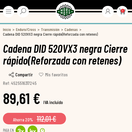
0
Inicio
Enduro/Cross
Transmisión
Cadenas
Cadena DID 520VX3 negra Cierre rápido(Reforzada con retenes)
Cadena DID 520VX3 negra Cierre
rápido(Reforzada con retenes)
Compartir
Mis favoritos
Ref: 4525516317245
89,61 €
IVA incluido
112,01 €
Ahorra 20%
PAGA EN
?
3
x
4
x