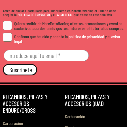
Antes de enviar el formulario para suscribirse en MoreMotoRacing el usuario debe
aceptar la
POLÍTICA DE PRIVACIDAD
y el
AVISO LEGAL
que existe en este sitio Web.
Quiero recibir de MoreMotoRacing ofertas, promociones y eventos
exclusivos acordes a mis gustos, intereses e historial de compras.
Confirmo que he leído y acepto la
política de privacidad
y el
aviso
legal
.
Suscríbete
RECAMBIOS, PIEZAS Y
RECAMBIOS, PIEZAS Y
ACCESORIOS
ACCESORIOS QUAD
ENDURO/CROSS
Carburación
Carburación