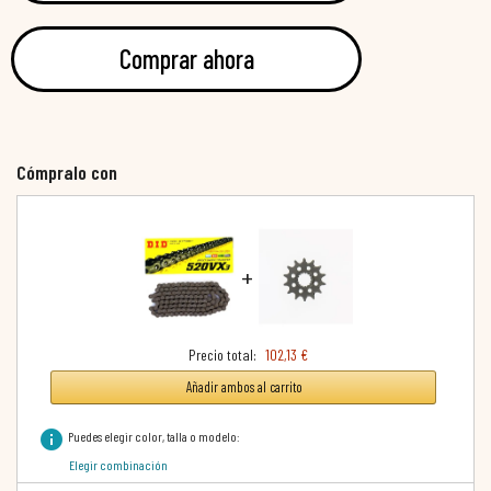
Comprar ahora
Cómpralo con
+
Precio total:
102,13 €
Añadir ambos al carrito
info
Puedes elegir color, talla o modelo:
Elegir combinación