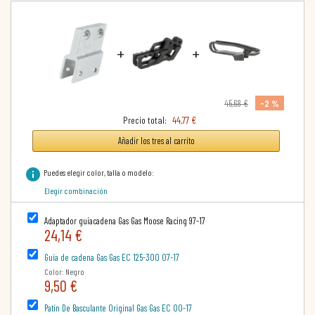
+
+
-2 %
45,68 €
Precio total:
44,77 €
Añadir los tres al carrito
info
Puedes elegir color, talla o modelo:
Elegir combinación
Adaptador guíacadena Gas Gas Moose Racing 97-17
24,14 €
Guía de cadena Gas Gas EC 125-300 07-17
Color: Negro
9,50 €
Patín De Basculante Original Gas Gas EC 00-17