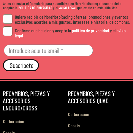
Antes de enviar el formulario para suscribirse en MoreMotoRacing el usuario debe
aceptar la
POLÍTICA DE PRIVACIDAD
y el
AVISO LEGAL
que existe en este sitio Web.
Quiero recibir de MoreMotoRacing ofertas, promociones y eventos
exclusivos acordes a mis gustos, intereses e historial de compras.
Confirmo que he leído y acepto la
política de privacidad
y el
aviso
legal
.
Suscríbete
RECAMBIOS, PIEZAS Y
RECAMBIOS, PIEZAS Y
ACCESORIOS
ACCESORIOS QUAD
ENDURO/CROSS
Carburación
Carburación
Chasis
Chasis