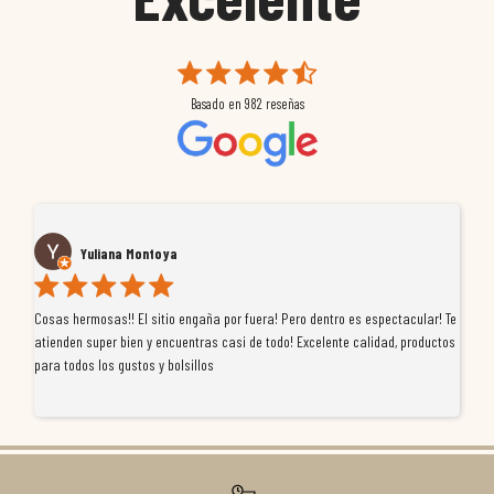
Basado en
982
reseñas
Yuliana Montoya
Cosas hermosas!! El sitio engaña por fuera! Pero dentro es espectacular! Te
Tu
atienden super bien y encuentras casi de todo! Excelente calidad, productos
de
para todos los gustos y bolsillos
pr
re
ti
co
r