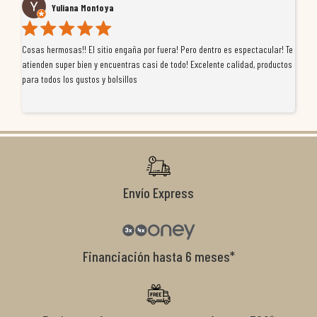
Yuliana Montoya
Cosas hermosas!! El sitio engaña por fuera! Pero dentro es espectacular! Te
Tu
atienden super bien y encuentras casi de todo! Excelente calidad, productos
de
para todos los gustos y bolsillos
pr
re
ti
co
r
Envío Express
Financiación hasta 6 meses*