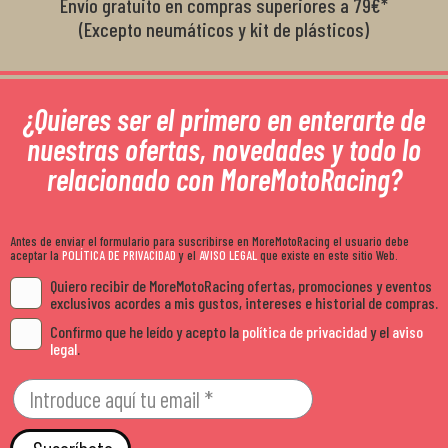
Envío gratuito en compras superiores a 79€*
(Excepto neumáticos y kit de plásticos)
¿Quieres ser el primero en enterarte de
nuestras ofertas, novedades y todo lo
relacionado con MoreMotoRacing?
Antes de enviar el formulario para suscribirse en MoreMotoRacing el usuario debe
aceptar la
POLÍTICA DE PRIVACIDAD
y el
AVISO LEGAL
que existe en este sitio Web.
Quiero recibir de MoreMotoRacing ofertas, promociones y eventos
exclusivos acordes a mis gustos, intereses e historial de compras.
Confirmo que he leído y acepto la
política de privacidad
y el
aviso
legal
.