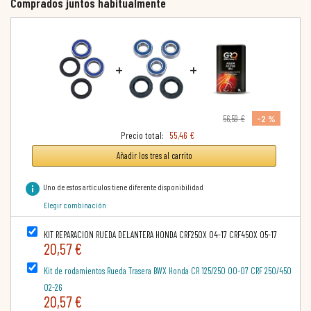
Comprados juntos habitualmente
+
+
-2 %
56,59 €
Precio total:
55,46 €
Añadir los tres al carrito
info
Uno de estos artículos tiene diferente disponibilidad
Elegir combinación
KIT REPARACION RUEDA DELANTERA HONDA CRF250X 04-17 CRF450X 05-17
20,57 €
Kit de rodamientos Rueda Trasera BWX Honda CR 125/250 00-07 CRF 250/450
02-26
20,57 €