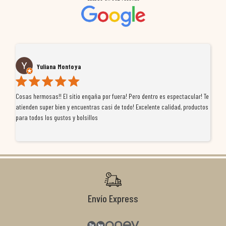
Yuliana Montoya
Cosas hermosas!! El sitio engaña por fuera! Pero dentro es espectacular! Te
Tu
atienden super bien y encuentras casi de todo! Excelente calidad, productos
de
para todos los gustos y bolsillos
pr
re
ti
co
r
Envío Express