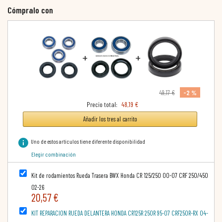
Cómpralo con
+
+
-2 %
49,17 €
Precio total:
48,19 €
Añadir los tres al carrito
info
Uno de estos artículos tiene diferente disponibilidad
Elegir combinación
Kit de rodamientos Rueda Trasera BWX Honda CR 125/250 00-07 CRF 250/450
02-26
20,57 €
KIT REPARACION RUEDA DELANTERA HONDA CR125R 250R 95-07 CRF250R-RX 04-