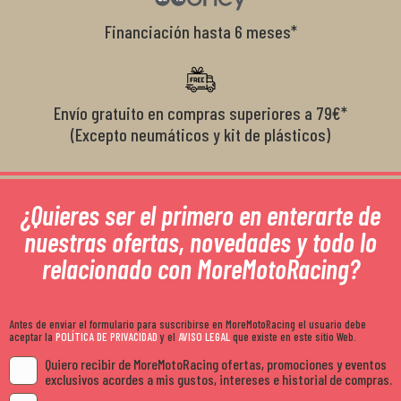
Financiación hasta 6 meses*
Envío gratuito en compras superiores a 79€*
(Excepto neumáticos y kit de plásticos)
¿Quieres ser el primero en enterarte de
nuestras ofertas, novedades y todo lo
relacionado con MoreMotoRacing?
Antes de enviar el formulario para suscribirse en MoreMotoRacing el usuario debe
aceptar la
POLÍTICA DE PRIVACIDAD
y el
AVISO LEGAL
que existe en este sitio Web.
Quiero recibir de MoreMotoRacing ofertas, promociones y eventos
exclusivos acordes a mis gustos, intereses e historial de compras.