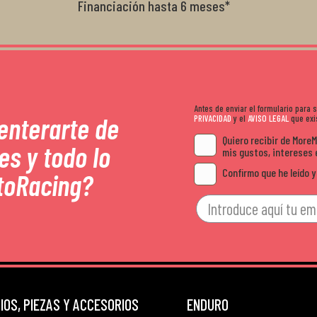
Financiación hasta 6 meses*
Antes de enviar el formulario para
 enterarte de
PRIVACIDAD
y el
AVISO LEGAL
que exis
Quiero recibir de More
es y todo lo
mis gustos, intereses 
Confirmo que he leído y
toRacing?
OS, PIEZAS Y ACCESORIOS
ENDURO