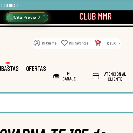
OTO O QUAD
Cita Previa
0
Mi Cuenta
Mis favoritos
€ EUR
HOT
UBASTAS
OFERTAS
MI
ATENCIÓN AL
GARAJE
CLIENTE