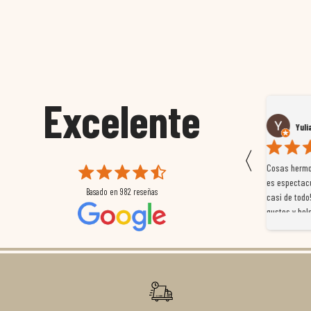
Excelente
Susana García Luis
Yuli
〈
 que
Magnífica atención al cliente. Tuvimos un pequeño
Cosas hermos
mpleados
retraso en el pedido y desde el minuto uno se
es espectacu
Basado en
982
reseñas
a
preocuparon por ayudarnos en todo. Gracias a Sergio,
casi de todo!
magnífico gestor... atento, amable, un servicio de 10.
gustos y bols
Gracias de nuevo por todo!