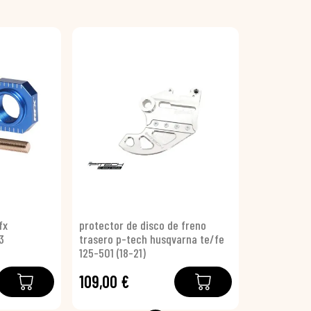
fx
protector de disco de freno
3
trasero p-tech husqvarna te/fe
125-501 (18-21)
109,00 €