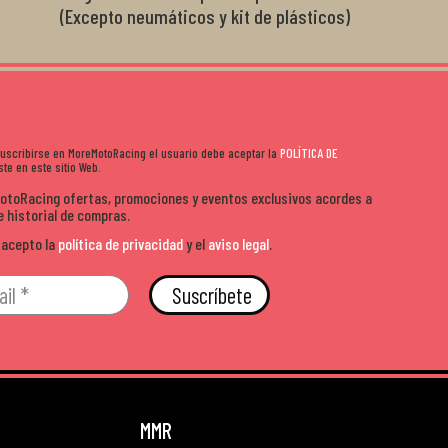
(Excepto neumáticos y kit de plásticos)
 suscribirse en MoreMotoRacing el usuario debe aceptar la
POLÍTICA DE
te en este sitio Web.
MotoRacing ofertas, promociones y eventos exclusivos acordes a
e historial de compras.
 acepto la
política de privacidad
y el
aviso legal
.
Suscríbete
MMR