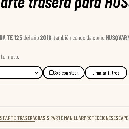
arte trasera para HU
NA TE 125
del año
2018
, también conocida como
HUSQVARN
a tu moto.
Solo con stock
Limpiar filtros
S PARTE TRASERA
CHASIS PARTE MANILLAR
PROTECCIONES
ESCAPE