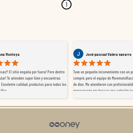
1
ana Montoya
José pascual Valera navarro
as!! El sitio engaña por fuera! Pero dentro
Tuve un pequeño inconveniente con un p
lar! Te atienden super bien y encuentras
compré, pero el equipo de MoremotoRaci
 Excelente calidad, productos para todos los
de diez. Me atendieron con profesionalid
illos
preocuparon por buscar una solución jus
resolvieron el problema de forma rápida 
Da gusto tratar con tiendas que realme
con el cliente, y me ofrecieron unas con
garantía que no me la igualaron en otro
recomendables.