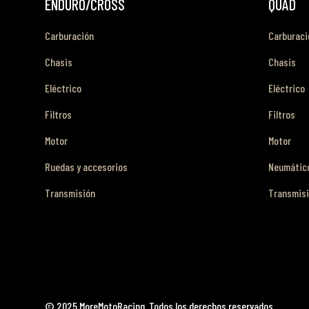
ENDURO/CROSS
QUAD
Carburación
Carburaci
Chasis
Chasis
Eléctrico
Eléctrico
Filtros
Filtros
Motor
Motor
Ruedas y accesorios
Neumático
Transmisión
Transmis
© 2025 MoreMotoRacing. Todos los derechos reservados.