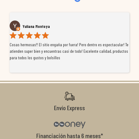
Yuliana Montoya
Cosas hermosas!! El sitio engaña por fuera! Pero dentro es espectacular! Te
Tu
atienden super bien y encuentras casi de todo! Excelente calidad, productos
de
para todos los gustos y bolsillos
pr
re
ti
co
r
Envío Express
Financiación hasta 6 meses*