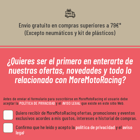
Envío gratuito en compras superiores a 79€*
(Excepto neumáticos y kit de plásticos)
¿Quieres ser el primero en enterarte de
nuestras ofertas, novedades y todo lo
relacionado con MoreMotoRacing?
Antes de enviar el formulario para suscribirse en MoreMotoRacing el usuario debe
aceptar la
POLÍTICA DE PRIVACIDAD
y el
AVISO LEGAL
que existe en este sitio Web.
Quiero recibir de MoreMotoRacing ofertas, promociones y eventos
exclusivos acordes a mis gustos, intereses e historial de compras.
Confirmo que he leído y acepto la
política de privacidad
y el
aviso
legal
.