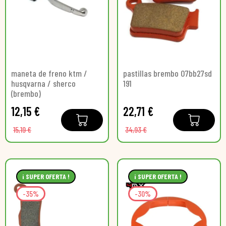
maneta de freno ktm /
pastillas brembo 07bb27sd
husqvarna / sherco
191
(brembo)
12,15 €
22,71 €
15,19 €
34,93 €
¡ SUPER OFERTA !
¡ SUPER OFERTA !
-35%
-30%