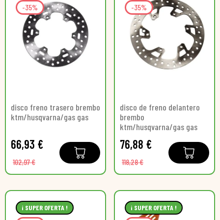
-35%
-35%
disco freno trasero brembo
disco de freno delantero
ktm/husqvarna/gas gas
brembo
ktm/husqvarna/gas gas
66,93 €
76,88 €
102,97 €
118,28 €
¡ SUPER OFERTA !
¡ SUPER OFERTA !