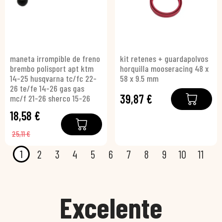
maneta irrompible de freno
kit retenes + guardapolvos
brembo polisport apt ktm
horquilla mooseracing 48 x
14-25 husqvarna tc/fc 22-
58 x 9.5 mm
26 te/fe 14-26 gas gas
39,87 €
mc/f 21-26 sherco 15-26
18,58 €
25,11 €
1
2
3
4
5
6
7
8
9
10
11
Excelente