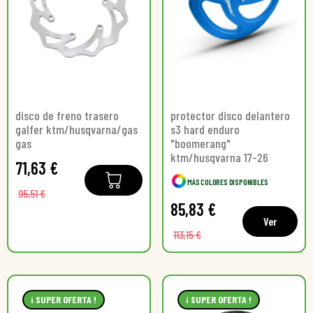
disco de freno trasero
protector disco delantero
galfer ktm/husqvarna/gas
s3 hard enduro
gas
"boomerang"
ktm/husqvarna 17-26
71,63 €
MÁS COLORES DISPONIBLES
95,51 €
85,83 €
Ver
113,15 €
¡ SUPER OFERTA !
¡ SUPER OFERTA !