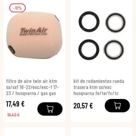
-10%
filtro de aire twin air ktm
kit de rodamientos rueda
sx/sxf 16-22/exc/exc-f 17-
trasera ktm sx/exc
23 / husqvarna / gas gas
husqvarna fe/te/fc/tc
17,49 €
20,57 €
19,43 €