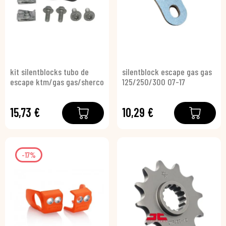
kit silentblocks tubo de
silentblock escape gas gas
escape ktm/gas gas/sherco
125/250/300 07-17
15,73 €
10,29 €
-17%