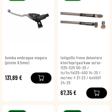
bomba embrague magura
latiguillo freno delantero
(pistón 9.5mm)
ktm/hqv/gas/kaw sx/sx-
f125-525 00-25 /
tc/fc/fx125-450 14-25 /
131,89 €
mc/mc-f 21-23 / kx450f
24-25
67,35 €