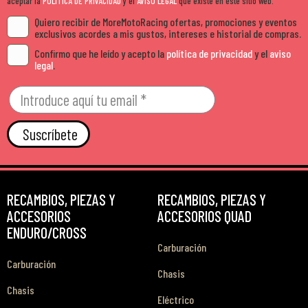
aceptar la
POLÍTICA DE PRIVACIDAD
y el
AVISO LEGAL
que existe en este sitio Web.
Quiero recibir de MoreMotoRacing ofertas, promociones y eventos
exclusivos acordes a mis gustos, intereses e historial de compras.
Confirmo que he leído y acepto la
política de privacidad
y el
aviso
legal
.
Suscríbete
RECAMBIOS, PIEZAS Y
RECAMBIOS, PIEZAS Y
ACCESORIOS
ACCESORIOS QUAD
ENDURO/CROSS
Carburación
Carburación
Chasis
Chasis
Eléctrico