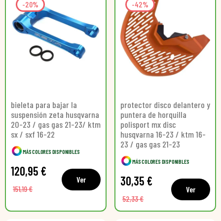
-20%
-42%
bieleta para bajar la
protector disco delantero y
suspensión zeta husqvarna
puntera de horquilla
20-23 / gas gas 21-23/ ktm
polisport mx disc
sx / sxf 16-22
husqvarna 16-23 / ktm 16-
23 / gas gas 21-23
MÁS COLORES DISPONIBLES
MÁS COLORES DISPONIBLES
120,95 €
30,35 €
Ver
151,19 €
Ver
52,33 €