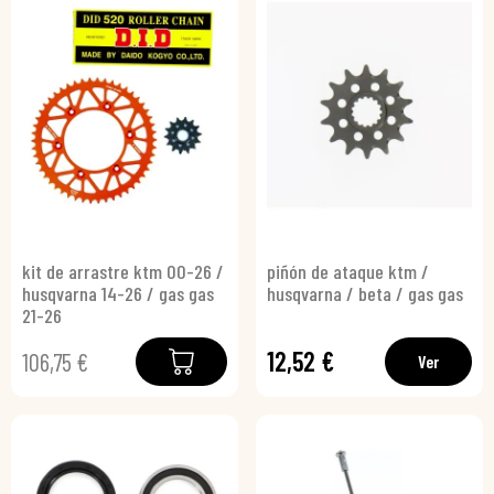
kit de arrastre ktm 00-26 /
piñón de ataque ktm /
husqvarna 14-26 / gas gas
husqvarna / beta / gas gas
21-26
12,52 €
106,75 €
Ver