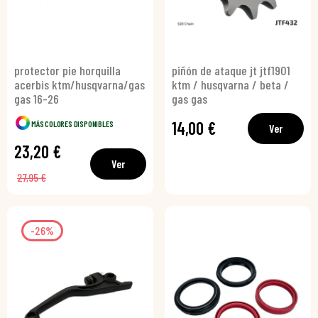
protector pie horquilla
piñón de ataque jt jtf1901
acerbis ktm/husqvarna/gas
ktm / husqvarna / beta /
gas 16-26
gas gas
14,00 €
MÁS COLORES DISPONIBLES
Ver
23,20 €
Ver
27,95 €
-26%