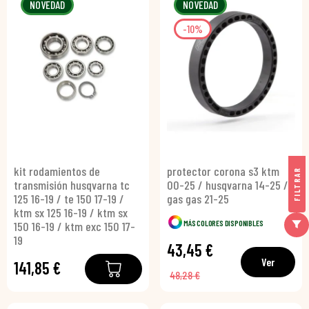
NOVEDAD
NOVEDAD
-10%
kit rodamientos de
protector corona s3 ktm
FILTRAR
transmisión husqvarna tc
00-25 / husqvarna 14-25 /
125 16-19 / te 150 17-19 /
gas gas 21-25
ktm sx 125 16-19 / ktm sx
MÁS COLORES DISPONIBLES
150 16-19 / ktm exc 150 17-
19
43,45 €
Ver
141,85 €
48,28 €