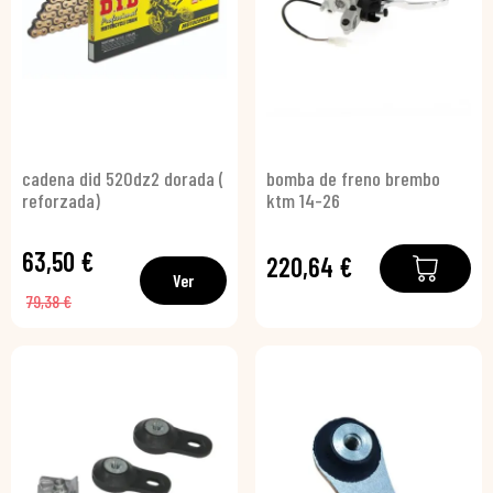
cadena did 520dz2 dorada (
bomba de freno brembo
reforzada)
ktm 14-26
63,50 €
220,64 €
Ver
79,38 €