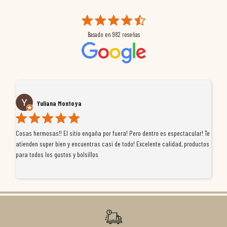
Basado en
982
reseñas
José pascual Valera navarro
! Te
Tuve un pequeño inconveniente con un producto que compré, pero el equipo
ctos
de MoremotoRacing se ha portado de diez. Me atendieron con
profesionalidad, se preocuparon por buscar una solución justa y finalmente
resolvieron el problema de forma rápida y satisfactoria. Da gusto tratar con
tiendas que realmente se implican con el cliente, y me ofrecieron unas
condiciones de garantía que no me la igualaron en otros lados. Muy
recomendables.