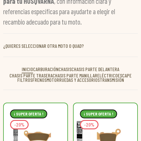
para tu HUSQVARNA
, con información clara y
referencias específicas para ayudarte a elegir el
recambio adecuado para tu moto.
¿QUIERES SELECCIONAR OTRA MOTO O QUAD?
INICIO
CARBURACIÓN
CHASIS
CHASIS PARTE DELANTERA
CHASIS PARTE TRASERA
CHASIS PARTE MANILLAR
ELÉCTRICO
ESCAPE
FILTROS
FRENOS
MOTOR
RUEDAS Y ACCESORIOS
TRANSMISIÓN
¡ SUPER OFERTA !
¡ SUPER OFERTA !
-20%
-20%