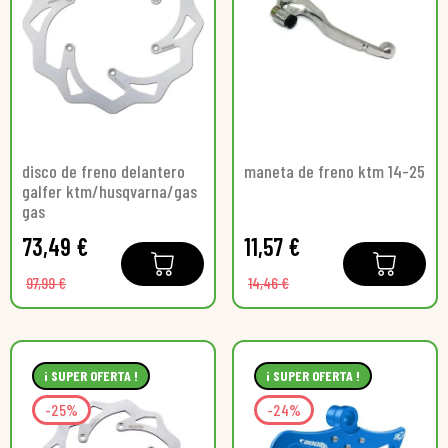
disco de freno delantero
maneta de freno ktm 14-25
galfer ktm/husqvarna/gas
gas
73,49 €
11,57 €
97,99 €
14,46 €
¡ SUPER OFERTA !
¡ SUPER OFERTA !
-25%
-24%