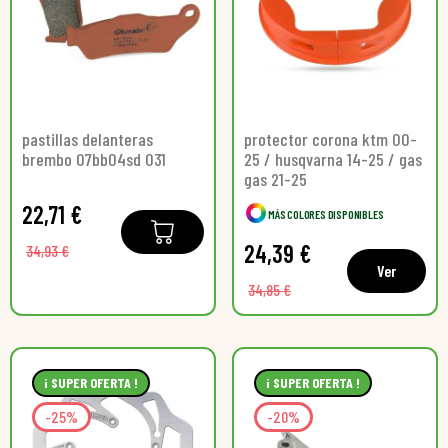
pastillas delanteras
protector corona ktm 00-
brembo 07bb04sd 031
25 / husqvarna 14-25 / gas
gas 21-25
22,71 €
MÁS COLORES DISPONIBLES
24,39 €
34,93 €
Ver
34,85 €
¡ SUPER OFERTA !
¡ SUPER OFERTA !
-25%
-20%