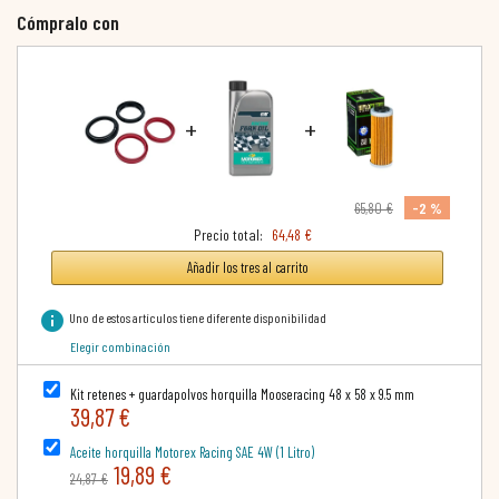
Cómpralo con
+
+
-2 %
65,80 €
Precio total:
64,48 €
Añadir los tres al carrito
info
Uno de estos artículos tiene diferente disponibilidad
Elegir combinación
Kit retenes + guardapolvos horquilla Mooseracing 48 x 58 x 9.5 mm
39,87 €
Aceite horquilla Motorex Racing SAE 4W (1 Litro)
19,89 €
24,87 €