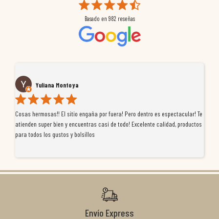
Basado en
982
reseñas
Yuliana Montoya
Cosas hermosas!! El sitio engaña por fuera! Pero dentro es espectacular! Te
Tu
atienden super bien y encuentras casi de todo! Excelente calidad, productos
de
para todos los gustos y bolsillos
pr
re
ti
co
r
Envío Express