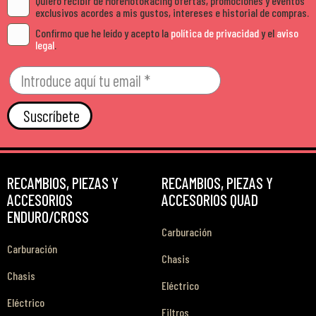
Quiero recibir de MoreMotoRacing ofertas, promociones y eventos
exclusivos acordes a mis gustos, intereses e historial de compras.
Confirmo que he leído y acepto la
política de privacidad
y el
aviso
legal
.
Suscríbete
RECAMBIOS, PIEZAS Y
RECAMBIOS, PIEZAS Y
ACCESORIOS
ACCESORIOS QUAD
ENDURO/CROSS
Carburación
Carburación
Chasis
Chasis
Eléctrico
Eléctrico
Filtros