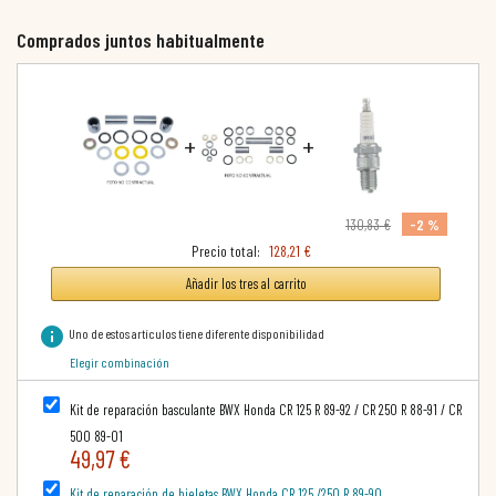
Comprados juntos habitualmente
+
+
-2 %
130,83 €
Precio total:
128,21 €
Añadir los tres al carrito
info
Uno de estos artículos tiene diferente disponibilidad
Elegir combinación
Kit de reparación basculante BWX Honda CR 125 R 89-92 / CR 250 R 88-91 / CR
500 89-01
49,97 €
Kit de reparación de bieletas BWX Honda CR 125 /250 R 89-90