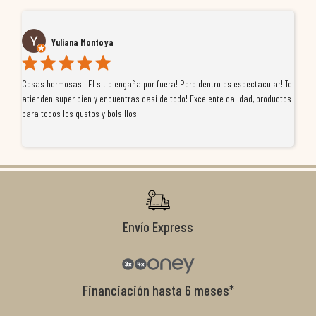
Yuliana Montoya
Cosas hermosas!! El sitio engaña por fuera! Pero dentro es espectacular! Te
Tu
atienden super bien y encuentras casi de todo! Excelente calidad, productos
de
para todos los gustos y bolsillos
pr
re
ti
co
r
Envío Express
Financiación hasta 6 meses*