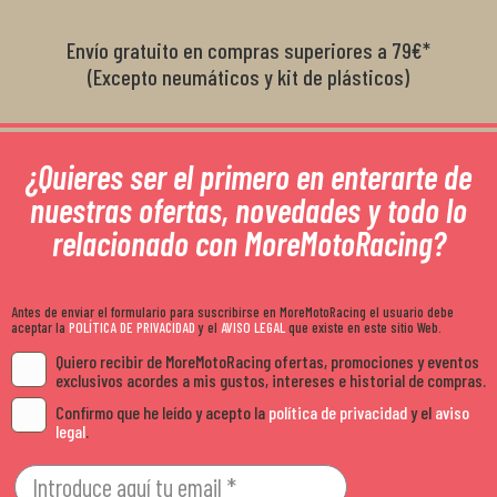
Envío gratuito en compras superiores a 79€*
(Excepto neumáticos y kit de plásticos)
¿Quieres ser el primero en enterarte de
nuestras ofertas, novedades y todo lo
relacionado con MoreMotoRacing?
Antes de enviar el formulario para suscribirse en MoreMotoRacing el usuario debe
aceptar la
POLÍTICA DE PRIVACIDAD
y el
AVISO LEGAL
que existe en este sitio Web.
Quiero recibir de MoreMotoRacing ofertas, promociones y eventos
exclusivos acordes a mis gustos, intereses e historial de compras.
Confirmo que he leído y acepto la
política de privacidad
y el
aviso
legal
.