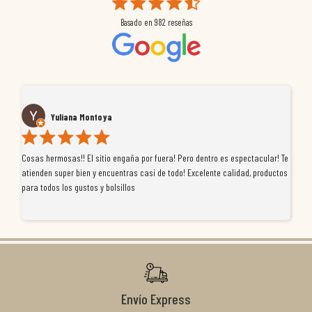
Basado en
982
reseñas
Yuliana Montoya
Cosas hermosas!! El sitio engaña por fuera! Pero dentro es espectacular! Te
Tu
atienden super bien y encuentras casi de todo! Excelente calidad, productos
de
para todos los gustos y bolsillos
pr
re
ti
co
r
Envío Express