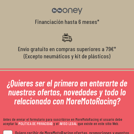
Financiación hasta 6 meses*
Envío gratuito en compras superiores a 79€*
(Excepto neumáticos y kit de plásticos)
¿Quieres ser el primero en enterarte de
nuestras ofertas, novedades y todo lo
relacionado con MoreMotoRacing?
Antes de enviar el formulario para suscribirse en MoreMotoRacing el usuario debe
aceptar la
POLÍTICA DE PRIVACIDAD
y el
AVISO LEGAL
que existe en este sitio Web.
Quiero recibir de MoreMotoRacing ofertas, promociones y eventos