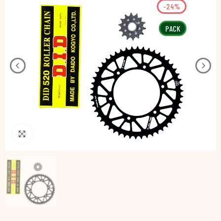
-24%
PACK
Pincha para agrandar