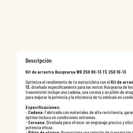
Descripción
Kit de arrastre Husqvarna WR 250 00-13 TE 250 10-13
Optimiza el rendimiento de tu motocicleta con el
Kit de arra
13
, diseñado específicamente para las motos Husqvarna de lo
transmisión incluye una cadena, una corona y un piñón de ataq
para mejorar la potencia y la eficiencia de tu vehículo en con
Especificaciones:
-
Cadena:
Fabricada con materiales de alta resistencia, gara
óptimo incluso en condiciones extremas.
-
Coroana:
Diseñada para ofrecer un engranaje preciso y efic
potencia eficaz.
-
Piñón de ataque:
Proporciona una relación de transmisión id