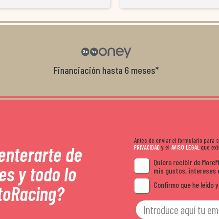
resolvieron el problema de forma rápida 
Da gusto tratar con tiendas que realme
con el cliente, y me ofrecieron unas con
garantía que no me la igualaron en otro
recomendables.
Financiación hasta 6 meses*
Antes de enviar el formulario para
 enterarte de
PRIVACIDAD
y el
AVISO LEGAL
que exis
Quiero recibir de More
es y todo lo
mis gustos, intereses 
Confirmo que he leído y
toRacing?