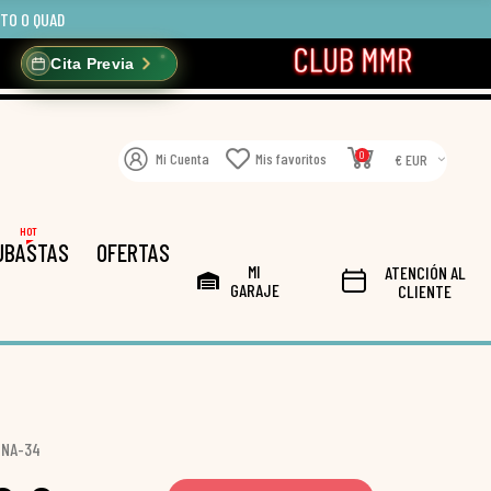
OTO O QUAD
Cita Previa
0
Mi Cuenta
Mis favoritos
€ EUR
HOT
UBASTAS
OFERTAS
MI
ATENCIÓN AL
GARAJE
CLIENTE
RNA-34