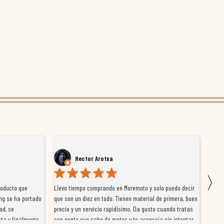
Hector Arotxa
〉
roducto que
Llevo tiempo comprando en Moremoto y solo puedo decir
Vengo
ng se ha portado
que son un diez en todo. Tienen material de primera, buen
la ti
ad, se
precio y un servicio rapidísimo. Da gusto cuando tratas
tiene
ta y finalmente
con gente que sabe de motos y te aconseja sin intentar
traba