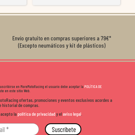
y satisfactoria.
venderte por vender. Los pedidos llegan perfectos, bien
y ayu
nte se implican
embalados y siempre a tiempo. Se nota que les importa
busca
diciones de
el cliente y que disfrutan lo que hacen. Si te gusta la
años 
s lados. Muy
moto y quieres comprar sin complicarte, Moremoto es el
sitio. Calidad, rapidez y buen rollo. ??️
Envío gratuito en compras superiores a 79€*
(Excepto neumáticos y kit de plásticos)
 suscribirse en MoreMotoRacing el usuario debe aceptar la
POLÍTICA DE
te en este sitio Web.
MotoRacing ofertas, promociones y eventos exclusivos acordes a
e historial de compras.
 acepto la
política de privacidad
y el
aviso legal
.
Suscríbete