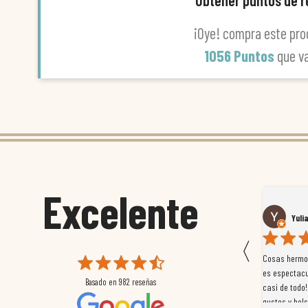
Obtener puntos de 
¡Oye! compra este pro
1056 Puntos
que v
Excelente
Susana García Luis
Yuli
〈
 que
Magnífica atención al cliente. Tuvimos un pequeño
Cosas hermos
mpleados
retraso en el pedido y desde el minuto uno se
es espectacu
Basado en
982
reseñas
a
preocuparon por ayudarnos en todo. Gracias a Sergio,
casi de todo!
magnífico gestor... atento, amable, un servicio de 10.
gustos y bols