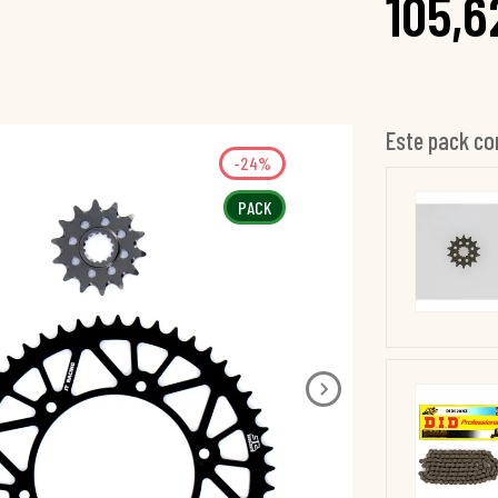
105,6
Este pack co
-24%
PACK