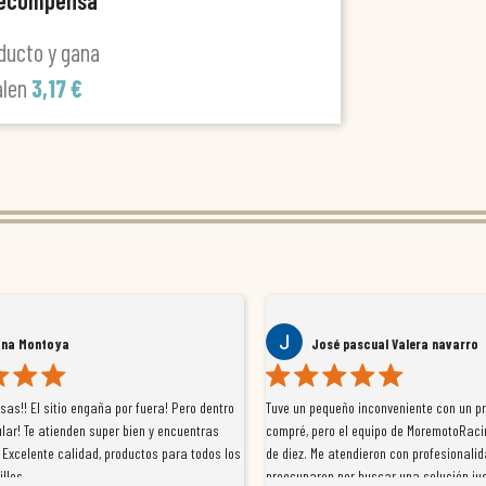
recompensa
ducto y gana
alen
3,17 €
ana Montoya
José pascual Valera navarro
as!! El sitio engaña por fuera! Pero dentro
Tuve un pequeño inconveniente con un p
lar! Te atienden super bien y encuentras
compré, pero el equipo de MoremotoRaci
 Excelente calidad, productos para todos los
de diez. Me atendieron con profesionalid
illos
preocuparon por buscar una solución jus