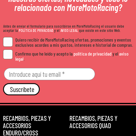
relacionado con MoreMotoRacing?
Antes de enviar el formulario para suscribirse en MoreMotoRacing el usuario debe
aceptar la
POLÍTICA DE PRIVACIDAD
y el
AVISO LEGAL
que existe en este sitio Web.
Quiero recibir de MoreMotoRacing ofertas, promociones y eventos
exclusivos acordes a mis gustos, intereses e historial de compras.
Confirmo que he leído y acepto la
política de privacidad
y el
aviso
legal
.
Suscríbete
RECAMBIOS, PIEZAS Y
RECAMBIOS, PIEZAS Y
ACCESORIOS
ACCESORIOS QUAD
ENDURO/CROSS