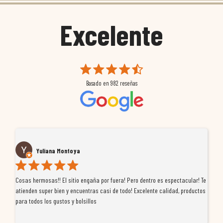
Excelente
Basado en
982
reseñas
Yuliana Montoya
Cosas hermosas!! El sitio engaña por fuera! Pero dentro es espectacular! Te
Tu
atienden super bien y encuentras casi de todo! Excelente calidad, productos
de
para todos los gustos y bolsillos
pr
re
ti