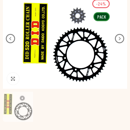
-24%
PACK
Pincha para agrandar