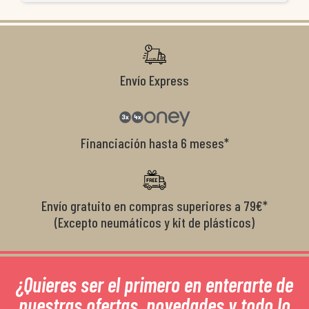
co
r
Envío Express
Financiación hasta 6 meses*
Envío gratuito en compras superiores a 79€*
(Excepto neumáticos y kit de plásticos)
¿Quieres ser el primero en enterarte de
nuestras ofertas, novedades y todo lo