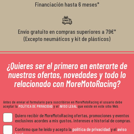
Financiación hasta 6 meses*
Envío gratuito en compras superiores a 79€*
(Excepto neumáticos y kit de plásticos)
¿Quieres ser el primero en enterarte de
nuestras ofertas, novedades y todo lo
relacionado con MoreMotoRacing?
Antes de enviar el formulario para suscribirse en MoreMotoRacing el usuario debe
aceptar la
POLÍTICA DE PRIVACIDAD
y el
AVISO LEGAL
que existe en este sitio Web.
Quiero recibir de MoreMotoRacing ofertas, promociones y eventos
exclusivos acordes a mis gustos, intereses e historial de compras.
Confirmo que he leído y acepto la
política de privacidad
y el
aviso