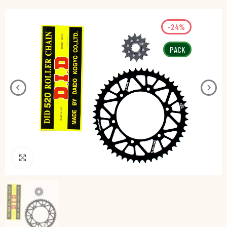
-24%
PACK
Pincha para agrandar