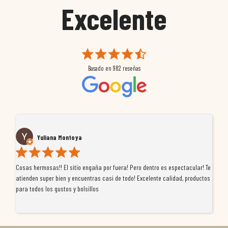
Excelente
Basado en
982
reseñas
Yuliana Montoya
Cosas hermosas!! El sitio engaña por fuera! Pero dentro es espectacular! Te
Tu
atienden super bien y encuentras casi de todo! Excelente calidad, productos
de
para todos los gustos y bolsillos
pr
re
ti
co