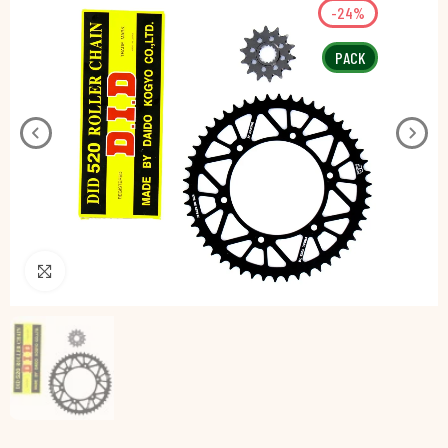
-24%
PACK
Pincha para agrandar