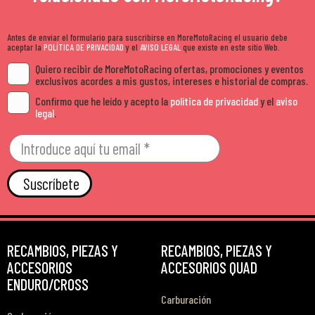
Antes de enviar el formulario para suscribirse en MoreMotoRacing el usuario debe
aceptar la
POLÍTICA DE PRIVACIDAD
y el
AVISO LEGAL
que existe en este sitio Web.
Quiero recibir de MoreMotoRacing ofertas, promociones y eventos
exclusivos acordes a mis gustos, intereses e historial de compras.
Confirmo que he leído y acepto la
política de privacidad
y el
aviso
legal
.
Suscríbete
RECAMBIOS, PIEZAS Y
RECAMBIOS, PIEZAS Y
ACCESORIOS
ACCESORIOS QUAD
ENDURO/CROSS
Carburación