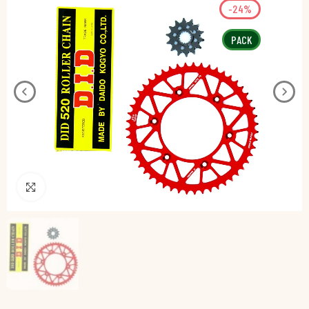
-24%
PACK
Pincha para agrandar