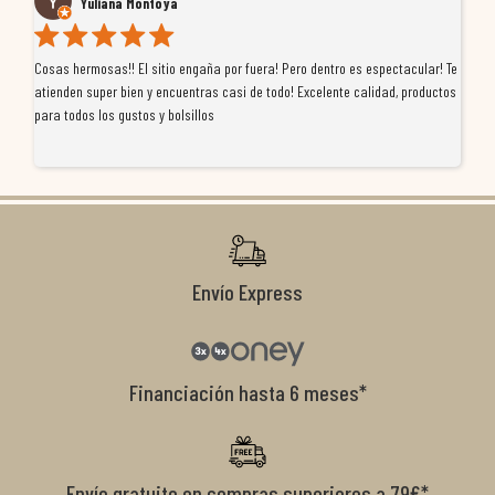
Yuliana Montoya
Cosas hermosas!! El sitio engaña por fuera! Pero dentro es espectacular! Te
Tu
atienden super bien y encuentras casi de todo! Excelente calidad, productos
de
para todos los gustos y bolsillos
pr
re
ti
co
r
Envío Express
Financiación hasta 6 meses*
Envío gratuito en compras superiores a 79€*