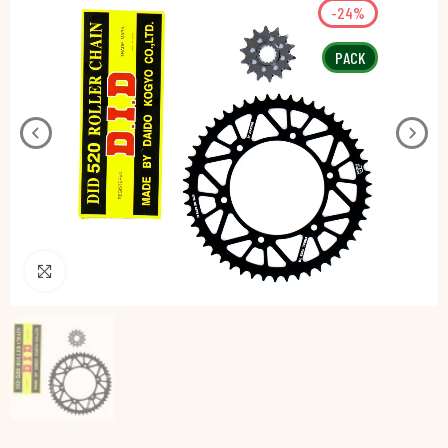
-24%
PACK
Pincha para agrandar