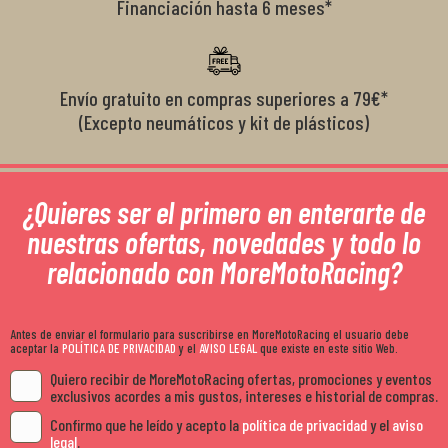
Financiación hasta 6 meses*
Envío gratuito en compras superiores a 79€*
(Excepto neumáticos y kit de plásticos)
¿Quieres ser el primero en enterarte de
nuestras ofertas, novedades y todo lo
relacionado con MoreMotoRacing?
Antes de enviar el formulario para suscribirse en MoreMotoRacing el usuario debe
aceptar la
POLÍTICA DE PRIVACIDAD
y el
AVISO LEGAL
que existe en este sitio Web.
Quiero recibir de MoreMotoRacing ofertas, promociones y eventos
exclusivos acordes a mis gustos, intereses e historial de compras.
Confirmo que he leído y acepto la
política de privacidad
y el
aviso
legal
.