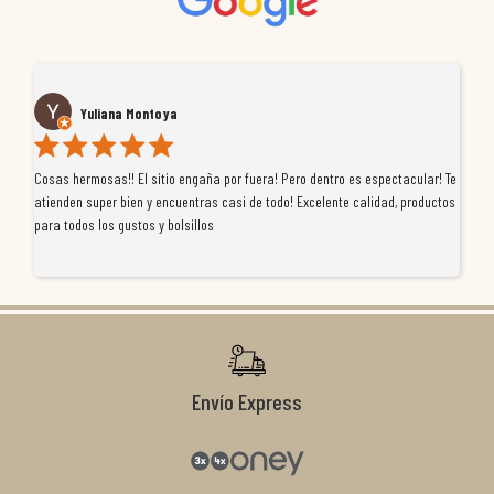
Yuliana Montoya
Cosas hermosas!! El sitio engaña por fuera! Pero dentro es espectacular! Te
Tu
atienden super bien y encuentras casi de todo! Excelente calidad, productos
de
para todos los gustos y bolsillos
pr
re
ti
co
r
Envío Express