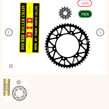
-24%
PACK
Pincha para agrandar