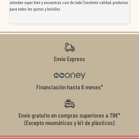
atienden super bien y encuentras casi de todo! Excelente calidad, productos
de
para todos los gustos y bolsillos
pr
re
ti
co
r
Envío Express
Financiación hasta 6 meses*
Envío gratuito en compras superiores a 79€*
(Excepto neumáticos y kit de plásticos)