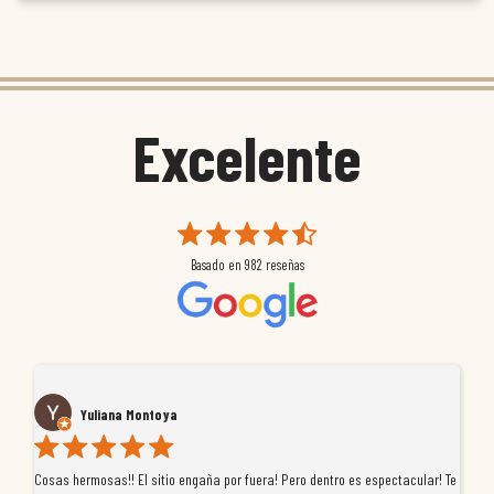
Excelente
Basado en
982
reseñas
Yuliana Montoya
Cosas hermosas!! El sitio engaña por fuera! Pero dentro es espectacular! Te
Tu