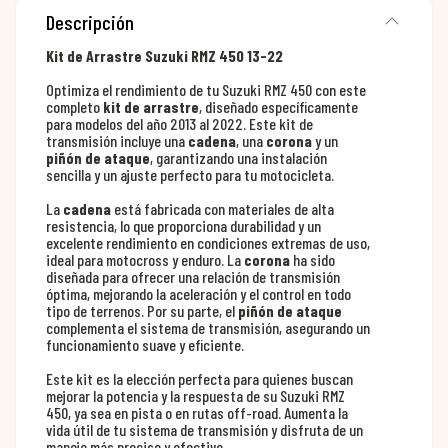
Descripción
Kit de Arrastre Suzuki RMZ 450 13-22
Optimiza el rendimiento de tu Suzuki RMZ 450 con este
completo
kit de arrastre
, diseñado específicamente
para modelos del año 2013 al 2022. Este kit de
transmisión incluye una
cadena
, una
corona
y un
piñón de ataque
, garantizando una instalación
sencilla y un ajuste perfecto para tu motocicleta.
La
cadena
está fabricada con materiales de alta
resistencia, lo que proporciona durabilidad y un
excelente rendimiento en condiciones extremas de uso,
ideal para motocross y enduro. La
corona
ha sido
diseñada para ofrecer una relación de transmisión
óptima, mejorando la aceleración y el control en todo
tipo de terrenos. Por su parte, el
piñón de ataque
complementa el sistema de transmisión, asegurando un
funcionamiento suave y eficiente.
Este kit es la elección perfecta para quienes buscan
mejorar la potencia y la respuesta de su Suzuki RMZ
450, ya sea en pista o en rutas off-road. Aumenta la
vida útil de tu sistema de transmisión y disfruta de un
manejo más preciso y efectivo.