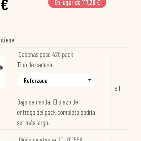
 €
En lugar de 117,28 €
ntiene
Cadenas paso 428 pack
Tipo de cadena
x 1
Bajo demanda. El plazo de
entrega del pack completo podría
ser más largo.
Piñón de ataque JT JTF558