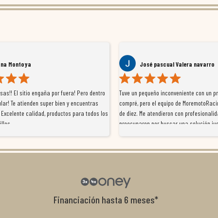
ana Montoya
José pascual Valera navarro
as!! El sitio engaña por fuera! Pero dentro
Tuve un pequeño inconveniente con un p
lar! Te atienden super bien y encuentras
compré, pero el equipo de MoremotoRaci
 Excelente calidad, productos para todos los
de diez. Me atendieron con profesionalid
illos
preocuparon por buscar una solución jus
resolvieron el problema de forma rápida 
Da gusto tratar con tiendas que realme
con el cliente, y me ofrecieron unas con
garantía que no me la igualaron en otro
recomendables.
Financiación hasta 6 meses*