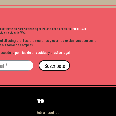
 suscribirse en MoreMotoRacing el usuario debe aceptar la
POLÍTICA DE
te en este sitio Web.
MotoRacing ofertas, promociones y eventos exclusivos acordes a
e historial de compras.
 acepto la
política de privacidad
y el
aviso legal
.
Suscríbete
MMR
Sobre nosotros