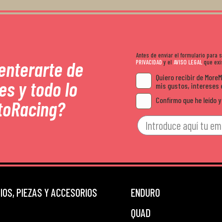
Antes de enviar el formulario para
 enterarte de
PRIVACIDAD
y el
AVISO LEGAL
que exis
Quiero recibir de More
es y todo lo
mis gustos, intereses 
Confirmo que he leído y
toRacing?
OS, PIEZAS Y ACCESORIOS
ENDURO
QUAD