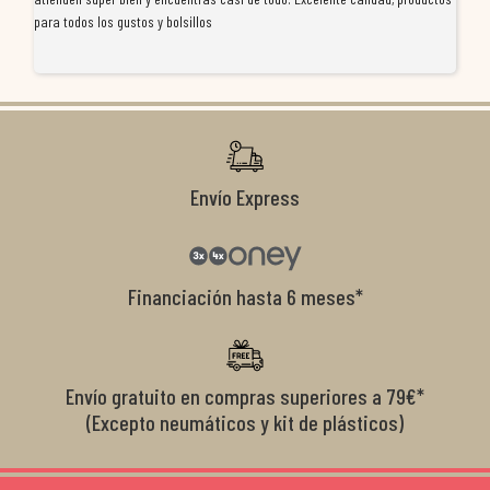
para todos los gustos y bolsillos
pr
re
ti
co
r
Envío Express
Financiación hasta 6 meses*
Envío gratuito en compras superiores a 79€*
(Excepto neumáticos y kit de plásticos)