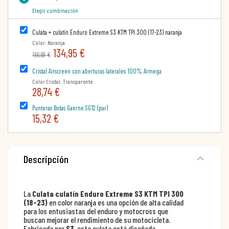
Elegir combinación
Culata + culatín Enduro Extreme S3 KTM TPI 300 (17-23) naranja
Color: Naranja
134,95 €
166,69 €
Cristal Airscreen con aberturas laterales 100% Armega
Color Cristal: Transparente
28,74 €
Punteras Botas Gaerne SG12 (par)
15,32 €
Descripción
La
Culata culatín Enduro Extreme S3 KTM TPI 300
(18-23)
en color naranja es una opción de alta calidad
para los entusiastas del enduro y motocross que
buscan mejorar el rendimiento de su motocicleta.
Fabricada por
S3
, esta culata está diseñada