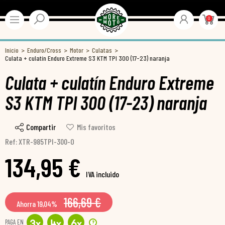
0
Inicio
Enduro/Cross
Motor
Culatas
Culata + culatín Enduro Extreme S3 KTM TPI 300 (17-23) naranja
Culata + culatín Enduro Extreme
S3 KTM TPI 300 (17-23) naranja
Compartir
Mis favoritos
Ref: XTR-985TPI-300-O
134,95 €
IVA incluido
166,69 €
Ahorra 19,04%
PAGA EN
?
3
x
4
x
6
x