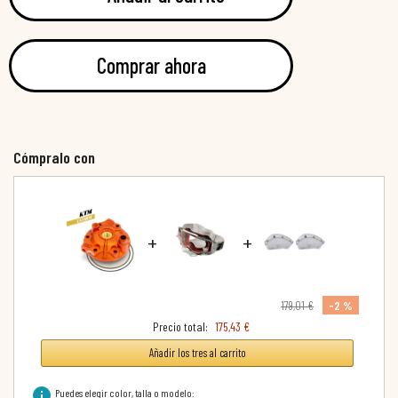
Comprar ahora
Cómpralo con
+
+
-2 %
179,01 €
Precio total:
175,43 €
Añadir los tres al carrito
info
Puedes elegir color, talla o modelo: