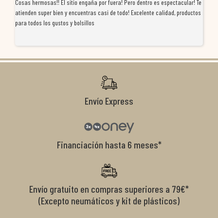
Cosas hermosas!! El sitio engaña por fuera! Pero dentro es espectacular! Te
Tu
atienden super bien y encuentras casi de todo! Excelente calidad, productos
de
para todos los gustos y bolsillos
pr
re
ti
co
r
Envío Express
Financiación hasta 6 meses*
Envío gratuito en compras superiores a 79€*
(Excepto neumáticos y kit de plásticos)