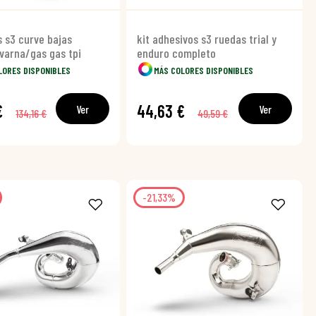
s s3 curve bajas
kit adhesivos s3 ruedas trial y
varna/gas gas tpi
enduro completo
LORES DISPONIBLES
MÁS COLORES DISPONIBLES
€
44,63 €
Ver
Ver
134,16 €
49,59 €
-21,33%