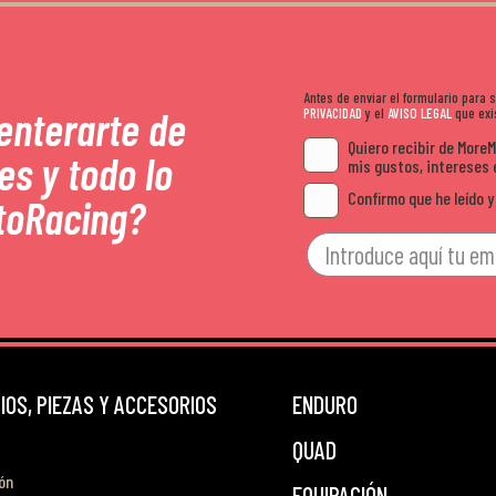
Antes de enviar el formulario para
 enterarte de
PRIVACIDAD
y el
AVISO LEGAL
que exis
Quiero recibir de More
es y todo lo
mis gustos, intereses 
Confirmo que he leído y
toRacing?
OS, PIEZAS Y ACCESORIOS
ENDURO
QUAD
ón
EQUIPACIÓN