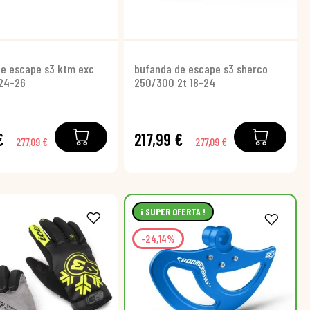
e escape s3 ktm exc
bufanda de escape s3 sherco
24-26
250/300 2t 18-24
€
217,99 €
277,09 €
277,09 €
¡ SUPER OFERTA !
-24,14%