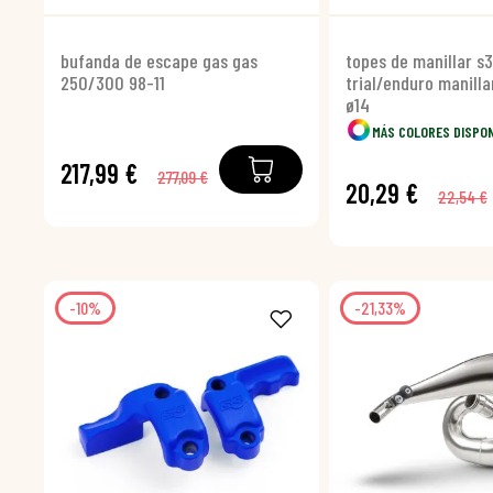
bufanda de escape gas gas
topes de manillar s3
250/300 98-11
trial/enduro manilla
ø14
MÁS COLORES DISPO
217,99 €
277,09 €
20,29 €
22,54 €
-10%
-21,33%