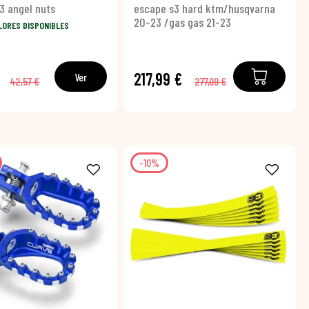
3 angel nuts
escape s3 hard ktm/husqvarna
20-23 /gas gas 21-23
LORES DISPONIBLES
217,99 €
Ver
42,57 €
277,09 €
-10%