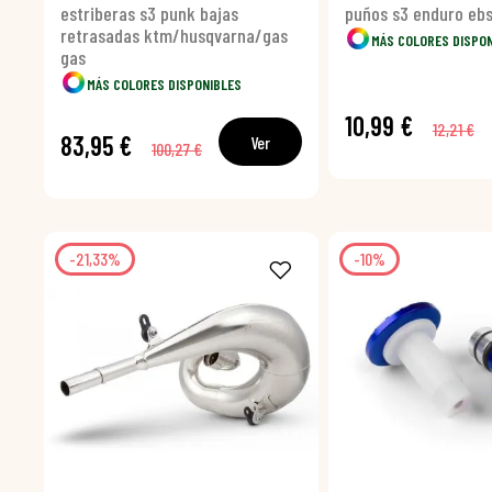
estriberas s3 punk bajas
puños s3 enduro ebs
retrasadas ktm/husqvarna/gas
MÁS COLORES DISPO
gas
MÁS COLORES DISPONIBLES
10,99 €
12,21 €
83,95 €
Ver
100,27 €
-21,33%
-10%