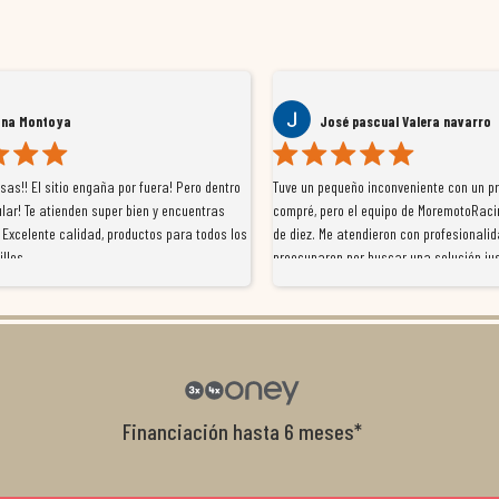
ana Montoya
José pascual Valera navarro
as!! El sitio engaña por fuera! Pero dentro
Tuve un pequeño inconveniente con un p
lar! Te atienden super bien y encuentras
compré, pero el equipo de MoremotoRaci
 Excelente calidad, productos para todos los
de diez. Me atendieron con profesionalid
illos
preocuparon por buscar una solución jus
resolvieron el problema de forma rápida 
Da gusto tratar con tiendas que realme
con el cliente, y me ofrecieron unas con
garantía que no me la igualaron en otro
recomendables.
Financiación hasta 6 meses*