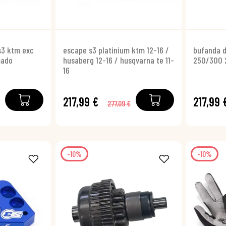
s3 ktm exc
escape s3 platinium ktm 12-16 /
bufanda d
mado
husaberg 12-16 / husqvarna te 11-
250/300 
16
217,99 €
217,99 
277,09 €
-10%
-10%