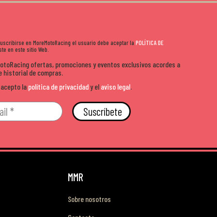
 suscribirse en MoreMotoRacing el usuario debe aceptar la
POLÍTICA DE
te en este sitio Web.
MotoRacing ofertas, promociones y eventos exclusivos acordes a
e historial de compras.
 acepto la
política de privacidad
y el
aviso legal
.
Suscríbete
MMR
Sobre nosotros