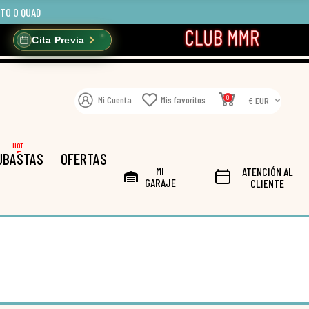
OTO O QUAD
Cita Previa
0
Mi Cuenta
Mis favoritos
€ EUR
HOT
UBASTAS
OFERTAS
MI
ATENCIÓN AL
GARAJE
CLIENTE