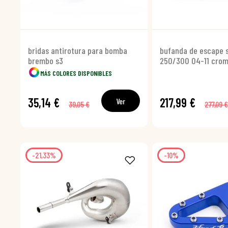
bridas antirotura para bomba
bufanda de escape 
brembo s3
250/300 04-11 cro
MÁS COLORES DISPONIBLES
35,14 €
217,99 €
Ver
39,05 €
277,09 €
-21,33%
-10%