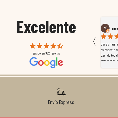
Excelente
Susana García Luis
Yuli
〈
 que
Magnífica atención al cliente. Tuvimos un pequeño
Cosas hermos
mpleados
retraso en el pedido y desde el minuto uno se
es espectacu
Basado en
982
reseñas
a
preocuparon por ayudarnos en todo. Gracias a Sergio,
casi de todo!
magnífico gestor... atento, amable, un servicio de 10.
gustos y bols
Gracias de nuevo por todo!
Envío Express