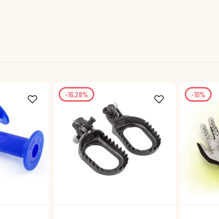
-16,28%
-10%