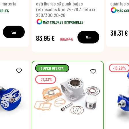
 material
estriberas s3 punk bajas
guantes s
retrasadas ktm 24-26 / beta rr
NIBLES
MÁS CO
250/300 20-26
MÁS COLORES DISPONIBLES
38,31 €
Ver
83,95 €
Ver
100,27 €
-16,28%
¡ SUPER OFERTA !
-21,33%