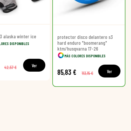
3 alaska winter ice
protector disco delantero s3
hard enduro "boomerang"
LORES DISPONIBLES
ktm/husqvarna 17-26
MÁS COLORES DISPONIBLES
Ver
42,57 €
85,83 €
Ver
113,15 €