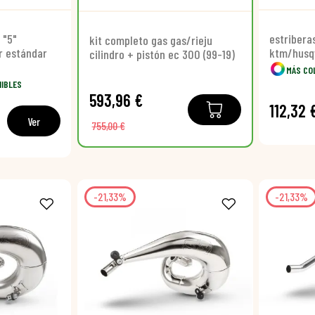
 "5"
estribera
kit completo gas gas/rieju
r estándar
ktm/husq
cilindro + pistón ec 300 (99-19)
MÁS CO
NIBLES
593,96 €
112,32 
Ver
755,00 €
-21,33%
-21,33%