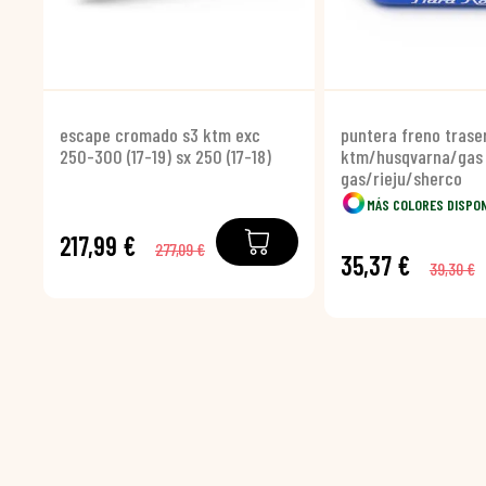
escape cromado s3 ktm exc
puntera freno tras
250-300 (17-19) sx 250 (17-18)
ktm/husqvarna/gas
gas/rieju/sherco
MÁS COLORES DISPO
217,99 €
277,09 €
35,37 €
39,30 €