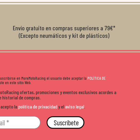
diciones de
el cliente y que disfrutan lo que hacen. Si te gusta la
años 
s lados. Muy
moto y quieres comprar sin complicarte, Moremoto es el
sitio. Calidad, rapidez y buen rollo. ??️
Envío gratuito en compras superiores a 79€*
(Excepto neumáticos y kit de plásticos)
 suscribirse en MoreMotoRacing el usuario debe aceptar la
POLÍTICA DE
te en este sitio Web.
MotoRacing ofertas, promociones y eventos exclusivos acordes a
e historial de compras.
 acepto la
política de privacidad
y el
aviso legal
.
Suscríbete