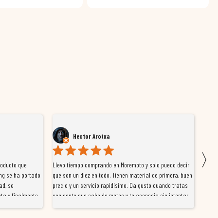
Hector Arotxa
〉
roducto que
Llevo tiempo comprando en Moremoto y solo puedo decir
Vengo
ng se ha portado
que son un diez en todo. Tienen material de primera, buen
la ti
ad, se
precio y un servicio rapidísimo. Da gusto cuando tratas
tiene
ta y finalmente
con gente que sabe de motos y te aconseja sin intentar
traba
y satisfactoria.
venderte por vender. Los pedidos llegan perfectos, bien
y ayu
nte se implican
embalados y siempre a tiempo. Se nota que les importa
busca