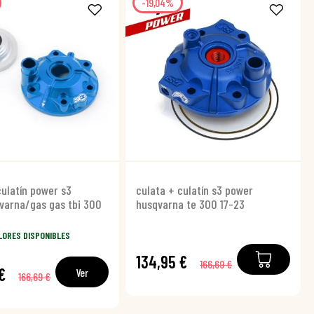
-19,04%
culatín power s3
culata + culatín s3 power
varna/gas gas tbi 300
husqvarna te 300 17-23
LORES DISPONIBLES
134,95 €
166,69 €
€
Ver
166,69 €