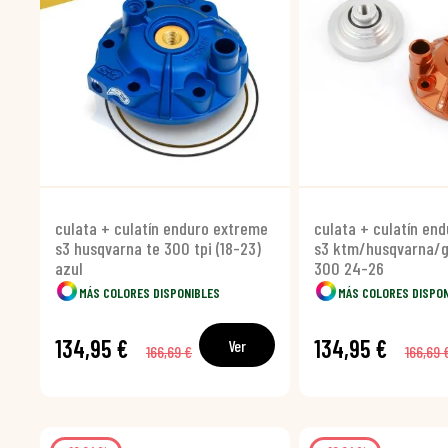
culata + culatín enduro extreme
culata + culatín en
s3 husqvarna te 300 tpi (18-23)
s3 ktm/husqvarna/g
azul
300 24-26
MÁS COLORES DISPONIBLES
MÁS COLORES DISPO
134,95 €
134,95 €
Ver
166,69 €
166,69 