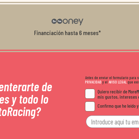
con el cliente, y me ofrecieron unas con
garantía que no me la igualaron en otro
recomendables.
Financiación hasta 6 meses*
Antes de enviar el formulario para
 enterarte de
PRIVACIDAD
y el
AVISO LEGAL
que exis
Quiero recibir de More
es y todo lo
mis gustos, intereses 
Confirmo que he leído y
toRacing?