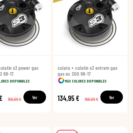
culatín s3 power gas
culata + culatín s3 extrem gas
0 98-17
gas ec 300 98-17
LORES DISPONIBLES
MÁS COLORES DISPONIBLES
€
134,95 €
Ver
Ver
166,69 €
166,69 €