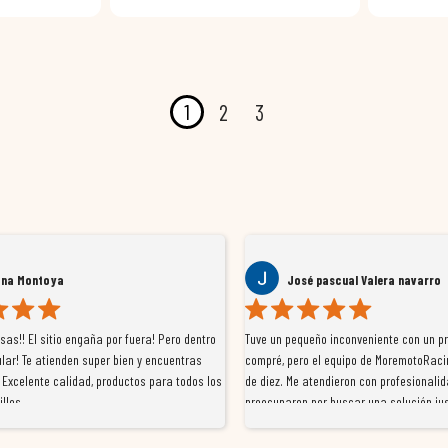
1
2
3
ana Montoya
José pascual Valera navarro
as!! El sitio engaña por fuera! Pero dentro
Tuve un pequeño inconveniente con un p
lar! Te atienden super bien y encuentras
compré, pero el equipo de MoremotoRaci
 Excelente calidad, productos para todos los
de diez. Me atendieron con profesionalid
illos
preocuparon por buscar una solución jus
resolvieron el problema de forma rápida 
Da gusto tratar con tiendas que realme