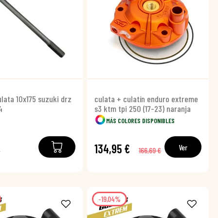
ulata 10x175 suzuki drz
culata + culatín enduro extreme
4
s3 ktm tpi 250 (17-23) naranja
MÁS COLORES DISPONIBLES
€
134,95 €
Ver
166,69 €
-19,04%