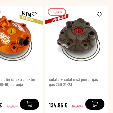
-19,04%
culatín s3 extrem ktm
culata + culatín s3 power gas
08-16) naranja
gas 250 21-23
€
134,95 €
166,69 €
166,69 €