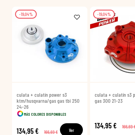
-19,04%
-19,04%
culata + culatín power s3
culata + culatín s3 
ktm/husqvarna/gas gas tbi 250
gas 300 21-23
24-26
MÁS COLORES DISPONIBLES
134,95 €
166,69 
134,95 €
Ver
166,69 €