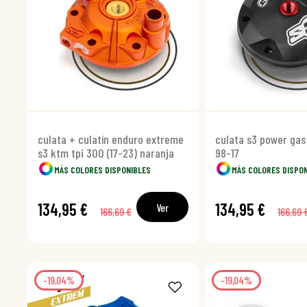
culata + culatín enduro extreme
culata s3 power gas
s3 ktm tpi 300 (17-23) naranja
98-17
MÁS COLORES DISPONIBLES
MÁS COLORES DISPO
134,95 €
134,95 €
Ver
166,69 €
166,69 
-19,04%
-19,04%