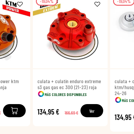
-19,04%
-19,04%
 power ktm
culata + culatín enduro extreme
culata + 
anja
s3 gas gas ec 300 (21-23) roja
ktm/husq
24-26
MÁS COLORES DISPONIBLES
MÁS CO
134,95 €
Ver
€
166,69 €
134,95 