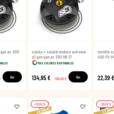
 gas ec 300
culata + culatín enduro extreme
tornillo c
s3 gas gas ec 250 98-17
400 01-0
NIBLES
MÁS COLORES DISPONIBLES
134,95 €
22,39 
Ver
Ver
€
166,69 €
-19,04%
-19,04%