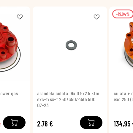
-19,04%
power gas
arandela culata 19x10.5x2.5 ktm
culata + 
exc-f/sx-f 250/350/450/500
exc 250 (
07-23
2,78 €
134,95 
€