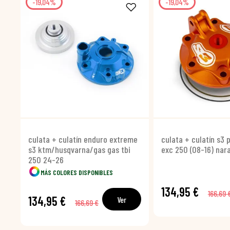
-19,04%
-19,04%
culata + culatín enduro extreme
culata + culatín s3
s3 ktm/husqvarna/gas gas tbi
exc 250 (08-16) nar
250 24-26
MÁS COLORES DISPONIBLES
134,95 €
166,69 
134,95 €
Ver
166,69 €