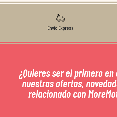
Envío Express
¿Quieres ser el primero en
nuestras ofertas, novedad
relacionado con MoreMo