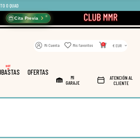
OTO O QUAD
Cita Previa
0
Mi Cuenta
Mis favoritos
€ EUR
HOT
UBASTAS
OFERTAS
MI
ATENCIÓN AL
GARAJE
CLIENTE