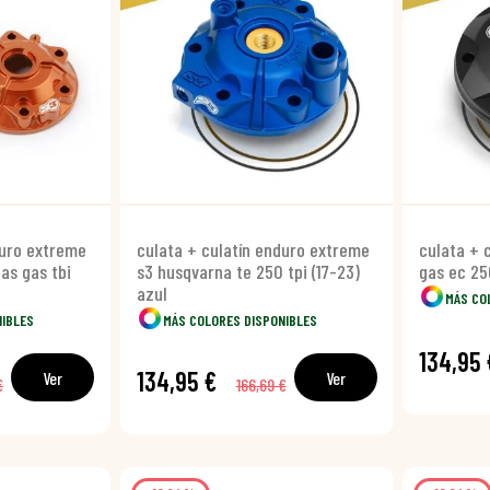
duro extreme
culata + culatín enduro extreme
culata + 
as gas tbi
s3 husqvarna te 250 tpi (17-23)
gas ec 25
azul
MÁS CO
NIBLES
MÁS COLORES DISPONIBLES
134,95 
134,95 €
Ver
Ver
€
166,69 €