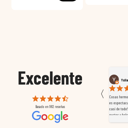
Excelente
Susana García Luis
Yuli
〈
 que
Magnífica atención al cliente. Tuvimos un pequeño
Cosas hermos
mpleados
retraso en el pedido y desde el minuto uno se
es espectacu
Basado en
982
reseñas
a
preocuparon por ayudarnos en todo. Gracias a Sergio,
casi de todo!
magnífico gestor... atento, amable, un servicio de 10.
gustos y bols
Gracias de nuevo por todo!