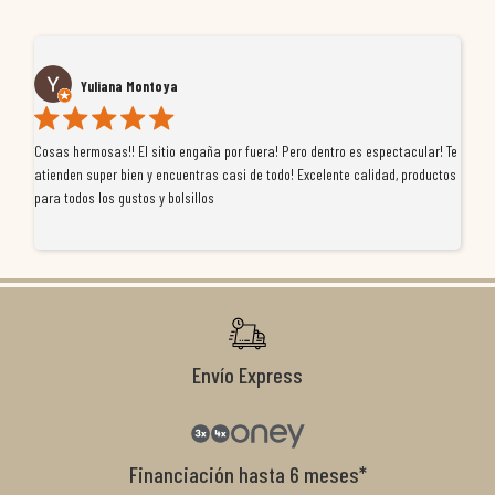
Yuliana Montoya
Cosas hermosas!! El sitio engaña por fuera! Pero dentro es espectacular! Te
Tu
atienden super bien y encuentras casi de todo! Excelente calidad, productos
de
para todos los gustos y bolsillos
pr
re
ti
co
r
Envío Express
Financiación hasta 6 meses*