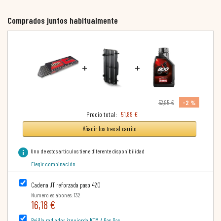
Comprados juntos habitualmente
+
+
-2 %
52,95 €
Precio total:
51,89 €
Añadir los tres al carrito
info
Uno de estos artículos tiene diferente disponibilidad
Elegir combinación
Cadena JT reforzada paso 420
Numero eslabones: 132
16,18 €
Rejilla radiador izquierda KTM / Gas Gas