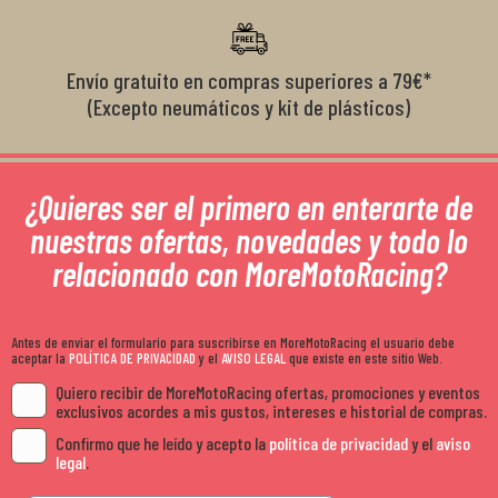
Envío gratuito en compras superiores a 79€*
(Excepto neumáticos y kit de plásticos)
¿Quieres ser el primero en enterarte de
nuestras ofertas, novedades y todo lo
relacionado con MoreMotoRacing?
Antes de enviar el formulario para suscribirse en MoreMotoRacing el usuario debe
aceptar la
POLÍTICA DE PRIVACIDAD
y el
AVISO LEGAL
que existe en este sitio Web.
Quiero recibir de MoreMotoRacing ofertas, promociones y eventos
exclusivos acordes a mis gustos, intereses e historial de compras.
Confirmo que he leído y acepto la
política de privacidad
y el
aviso
legal
.