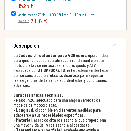
15,85 €
Aceite mezcla 2T Motul 800 Off Road Fluid Force (1 Litro)
20,92 €
38,03 €
Descripción
La
Cadena JT estándar paso 420
es una opción ideal
para quienes buscan durabilidad y rendimiento en sus
motocicletas de motocross, enduro, quads y ATV.
Fabricada por
JT SPROCKETS
, esta cadena se destaca
por su construcción robusta, diseñada para soportar
las exigencias de terrenos accidentados y condiciones
adversas.
Características técnicas:
-
Paso:
420, adecuado para una amplia variedad de
modelos de motocicletas.
-
Longitud:
disponible en diferentes medidas para
adaptarse a tus necesidades específicas.
-
Material:
acero de alta resistencia, que proporciona
una mayor vida útil y resistencia al desgaste.
-
Tratamiento superficial:
acabado que ayuda a