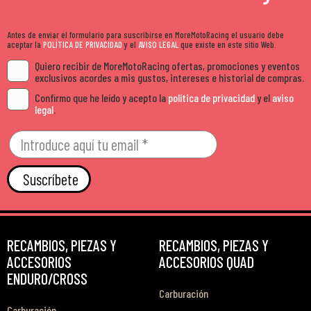
Antes de enviar el formulario para suscribirse en MoreMotoRacing el usuario debe
aceptar la
POLÍTICA DE PRIVACIDAD
y el
AVISO LEGAL
que existe en este sitio Web.
Quiero recibir de MoreMotoRacing ofertas, promociones y eventos
exclusivos acordes a mis gustos, intereses e historial de compras.
Confirmo que he leído y acepto la
política de privacidad
y el
aviso
legal
.
Suscríbete
RECAMBIOS, PIEZAS Y
RECAMBIOS, PIEZAS Y
ACCESORIOS
ACCESORIOS QUAD
ENDURO/CROSS
Carburación
Carburación