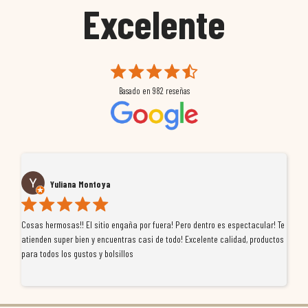
Excelente
Basado en
982
reseñas
Yuliana Montoya
Cosas hermosas!! El sitio engaña por fuera! Pero dentro es espectacular! Te
Tu
atienden super bien y encuentras casi de todo! Excelente calidad, productos
de
para todos los gustos y bolsillos
pr
re
ti
co