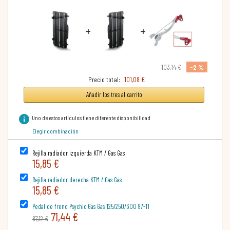
+
+
-2 %
103,14 €
Precio total:
101,08 €
Añadir los tres al carrito
info
Uno de estos artículos tiene diferente disponibilidad
Elegir combinación
Rejilla radiador izquierda KTM / Gas Gas
15,85 €
Rejilla radiador derecha KTM / Gas Gas
15,85 €
Pedal de freno Psychic Gas Gas 125/250/300 97-11
71,44 €
87,12 €