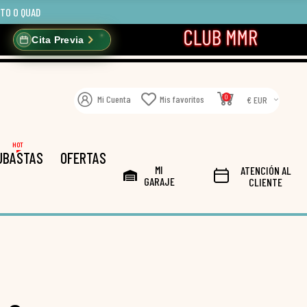
OTO O QUAD
Cita Previa
0
Mi Cuenta
Mis favoritos
€ EUR
HOT
UBASTAS
OFERTAS
MI
ATENCIÓN AL
GARAJE
CLIENTE