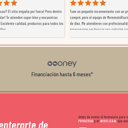
as!! El sitio engaña por fuera! Pero dentro
Tuve un pequeño inconveniente con un p
lar! Te atienden super bien y encuentras
compré, pero el equipo de MoremotoRaci
 Excelente calidad, productos para todos los
de diez. Me atendieron con profesionalid
illos
preocuparon por buscar una solución jus
resolvieron el problema de forma rápida 
Da gusto tratar con tiendas que realme
con el cliente, y me ofrecieron unas con
garantía que no me la igualaron en otro
recomendables.
Financiación hasta 6 meses*
Antes de enviar el formulario para
 enterarte de
PRIVACIDAD
y el
AVISO LEGAL
que exis