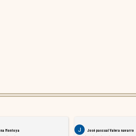
ana Montoya
José pascual Valera navarro