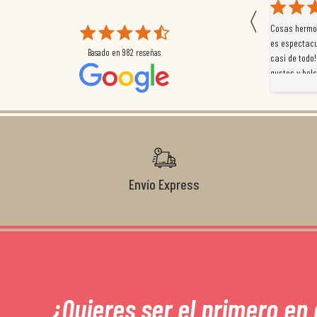
〈
 que
Magnífica atención al cliente. Tuvimos un pequeño
Cosas hermos
mpleados
retraso en el pedido y desde el minuto uno se
es espectacu
Basado en
982
reseñas
a
preocuparon por ayudarnos en todo. Gracias a Sergio,
casi de todo!
magnífico gestor... atento, amable, un servicio de 10.
gustos y bols
Gracias de nuevo por todo!
Envío Express
¿Quieres ser el primero en