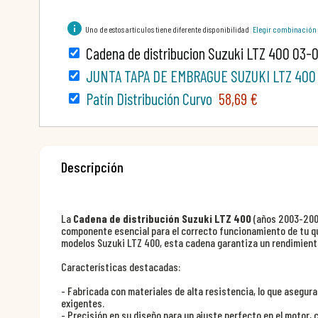
info
Uno de estos artículos tiene diferente disponibilidad
Elegir combinación
Cadena de distribucion Suzuki LTZ 400 03-
JUNTA TAPA DE EMBRAGUE SUZUKI LTZ 400
Patín Distribución Curvo
58,69 €
Descripción
La
Cadena de distribución Suzuki LTZ 400
(años 2003-200
componente esencial para el correcto funcionamiento de tu q
modelos Suzuki LTZ 400, esta cadena garantiza un rendimiento
Características destacadas:
- Fabricada con materiales de alta resistencia, lo que asegura
exigentes.
- Precisión en su diseño para un ajuste perfecto en el motor,