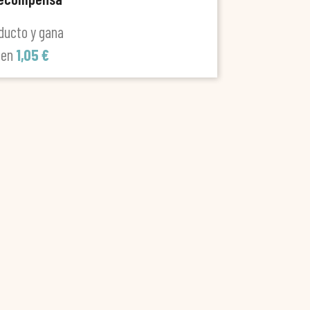
ducto y gana
len
1,05 €