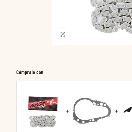
Pincha para agrandar
Cómpralo con
+
+