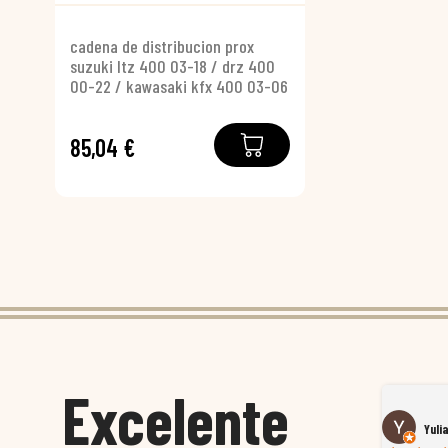
cadena de distribucion prox
suzuki ltz 400 03-18 / drz 400
00-22 / kawasaki kfx 400 03-06
85,04 €
Excelente
Susana García Luis
Yuli