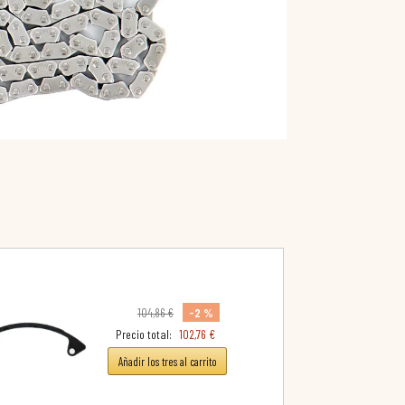
-2 %
104,86 €
Precio total:
102,76 €
Añadir los tres al carrito