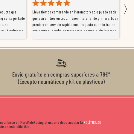
〉
roducto que
Llevo tiempo comprando en Moremoto y solo puedo decir
Vengo
ng se ha portado
que son un diez en todo. Tienen material de primera, buen
la ti
ad, se
precio y un servicio rapidísimo. Da gusto cuando tratas
tiene
ta y finalmente
con gente que sabe de motos y te aconseja sin intentar
traba
y satisfactoria.
venderte por vender. Los pedidos llegan perfectos, bien
y ayu
nte se implican
embalados y siempre a tiempo. Se nota que les importa
busca
diciones de
el cliente y que disfrutan lo que hacen. Si te gusta la
años 
s lados. Muy
moto y quieres comprar sin complicarte, Moremoto es el
sitio. Calidad, rapidez y buen rollo. ??️
Envío gratuito en compras superiores a 79€*
(Excepto neumáticos y kit de plásticos)
 suscribirse en MoreMotoRacing el usuario debe aceptar la
POLÍTICA DE
te en este sitio Web.