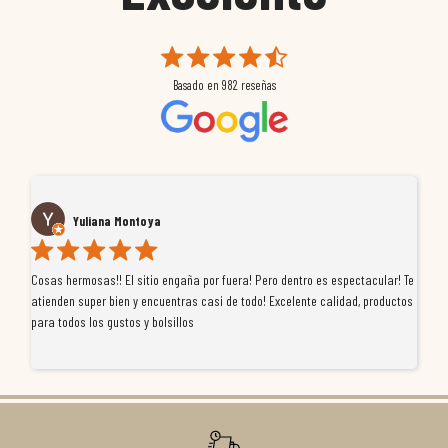
Basado en
982
reseñas
Yuliana Montoya
Cosas hermosas!! El sitio engaña por fuera! Pero dentro es espectacular! Te
Tu
atienden super bien y encuentras casi de todo! Excelente calidad, productos
de
para todos los gustos y bolsillos
pr
re
ti
co
r