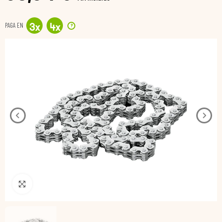
PAGA EN
?
3
x
4
x
Pincha para agrandar