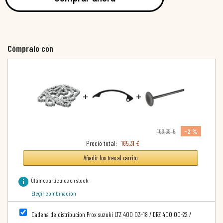
Cómpralo con
+
+
-2 %
168,68 €
Precio total:
165,31 €
Añadir los tres al carrito
info
Últimos artículos en stock
Elegir combinación
Cadena de distribucion Prox suzuki LTZ 400 03-18 / DRZ 400 00-22 /