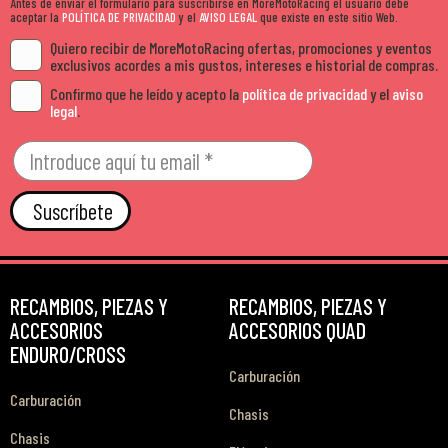
Antes de enviar el formulario para suscribirse en MoreMotoRacing el usuario debe
aceptar la
POLÍTICA DE PRIVACIDAD
y el
AVISO LEGAL
que existe en este sitio Web.
Quiero recibir de MoreMotoRacing ofertas, promociones y eventos
exclusivos acordes a mis gustos, intereses e historial de compras.
Confirmo que he leído y acepto la
política de privacidad
y el
aviso
legal
.
Suscríbete
RECAMBIOS, PIEZAS Y
RECAMBIOS, PIEZAS Y
ACCESORIOS
ACCESORIOS QUAD
ENDURO/CROSS
Carburación
Carburación
Chasis
Chasis