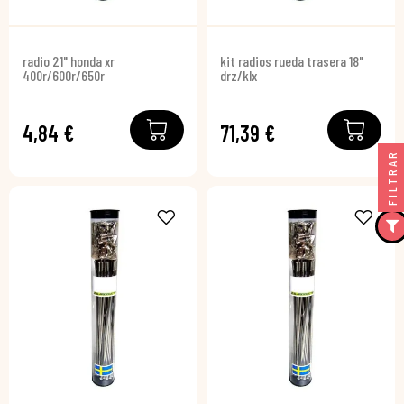
radio 21" honda xr
kit radios rueda trasera 18"
400r/600r/650r
drz/klx
4,84 €
71,39 €
FILTRAR