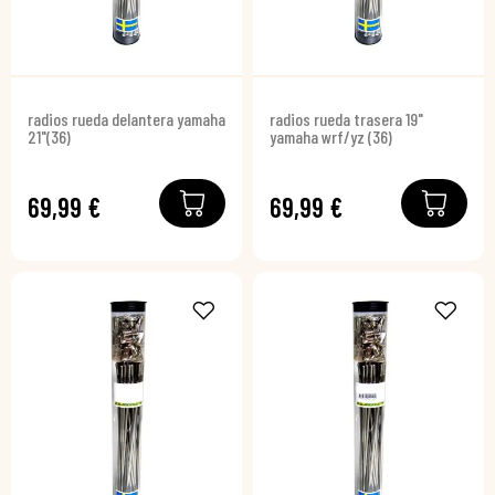
radios rueda delantera yamaha
radios rueda trasera 19"
21"(36)
yamaha wrf/yz (36)
69,99 €
69,99 €