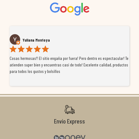
Yuliana Montoya
Cosas hermosas!! El sitio engaña por fuera! Pero dentro es espectacular! Te
Tu
atienden super bien y encuentras casi de todo! Excelente calidad, productos
de
para todos los gustos y bolsillos
pr
re
ti
co
r
Envío Express