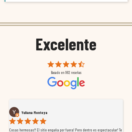
Excelente
Basado en
982
reseñas
Yuliana Montoya
Cosas hermosas!! El sitio engaña por fuera! Pero dentro es espectacular! Te
Tu