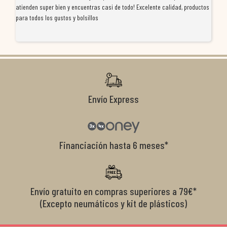
atienden super bien y encuentras casi de todo! Excelente calidad, productos
de
para todos los gustos y bolsillos
pr
re
ti
co
r
Envío Express
Financiación hasta 6 meses*
Envío gratuito en compras superiores a 79€*
(Excepto neumáticos y kit de plásticos)