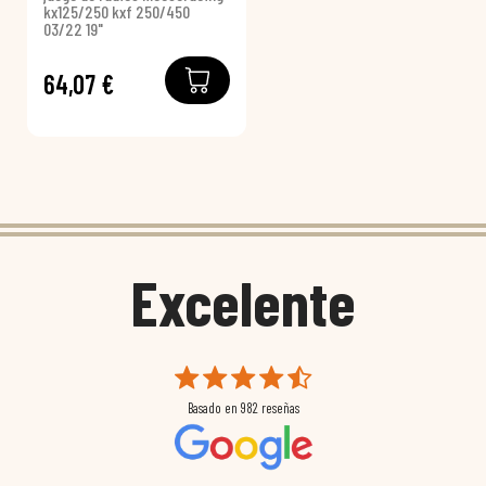
kx125/250 kxf 250/450
03/22 19"
64,07 €
Excelente
Basado en
982
reseñas