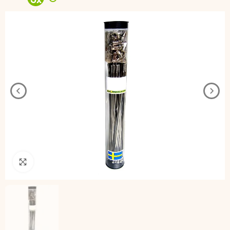
3
x
Pincha para agrandar