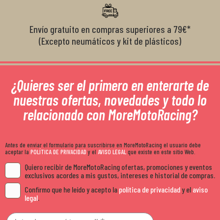
Envío gratuito en compras superiores a 79€*
(Excepto neumáticos y kit de plásticos)
¿Quieres ser el primero en enterarte de
nuestras ofertas, novedades y todo lo
relacionado con MoreMotoRacing?
Antes de enviar el formulario para suscribirse en MoreMotoRacing el usuario debe
aceptar la
POLÍTICA DE PRIVACIDAD
y el
AVISO LEGAL
que existe en este sitio Web.
Quiero recibir de MoreMotoRacing ofertas, promociones y eventos
exclusivos acordes a mis gustos, intereses e historial de compras.
Confirmo que he leído y acepto la
política de privacidad
y el
aviso
legal
.