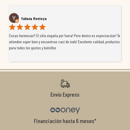
Yuliana Montoya
Cosas hermosas!! El sitio engaña por fuera! Pero dentro es espectacular! Te
Tu
atienden super bien y encuentras casi de todo! Excelente calidad, productos
de
para todos los gustos y bolsillos
pr
re
ti
co
r
Envío Express
Financiación hasta 6 meses*